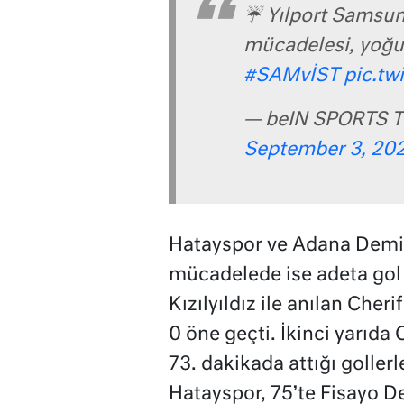
☔ Yılport Samsun
mücadelesi, yoğun
#SAMvİST
pic.t
— beIN SPORTS T
September 3, 20
Hatayspor ve Adana Demi
mücadelede ise adeta gol 
Kızılyıldız ile anılan Cheri
0 öne geçti. İkinci yarıda
73. dakikada attığı goller
Hatayspor, 75’te Fisayo Del