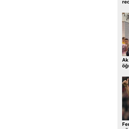
re
Ak 
öğr
Fe