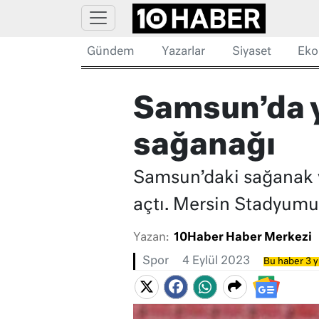
Gündem
Yazarlar
Siyaset
Eko
Samsun’da y
sağanağı
Samsun’daki sağanak 
açtı. Mersin Stadyumu
Yazan:
10Haber Haber Merkezi
Spor
4 Eylül 2023
Bu haber 3 y