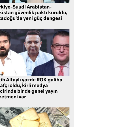
rkiye-Suudi Arabistan-
kistan güvenlik paktı kuruldu,
tadoğu’da yeni güç dengesi
ih Altaylı yazdı: ROK galiba
rafçı oldu, kirli medya
cirinde bir de genel yayın
netmeni var