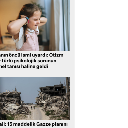
anın öncü ismi uyardı: Otizm
 türlü psikolojik sorunun
el tanısı haline geldi
ail: 15 maddelik Gazze planını