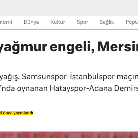
nomi
Dünya
Kültür
Spor
Sağlık
Popü
ağmur engeli, Mersin
yağış, Samsunspor-İstanbulspor maçın
’nda oynanan Hatayspor-Adana Demirsp
ıl önce yayınlandı