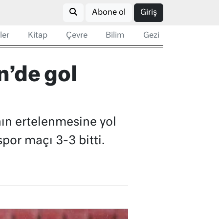
Abone ol
Giriş
ler
Kitap
Çevre
Bilim
Gezi
’de gol
ın ertelenmesine yol
or maçı 3-3 bitti.