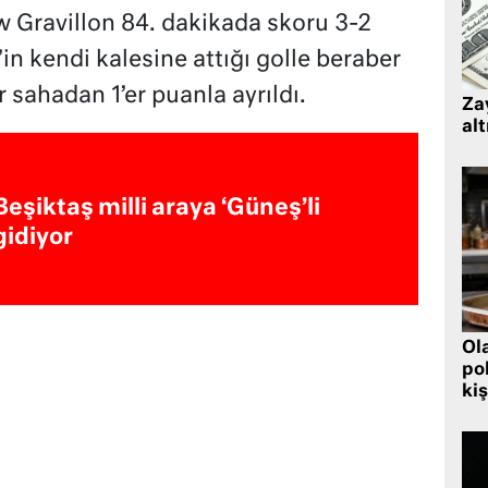
 Gravillon 84. dakikada skoru 3-2
in kendi kalesine attığı golle beraber
 sahadan 1’er puanla ayrıldı.
Zay
alt
Beşiktaş milli araya ‘Güneş’li
gidiyor
Ol
pol
kiş