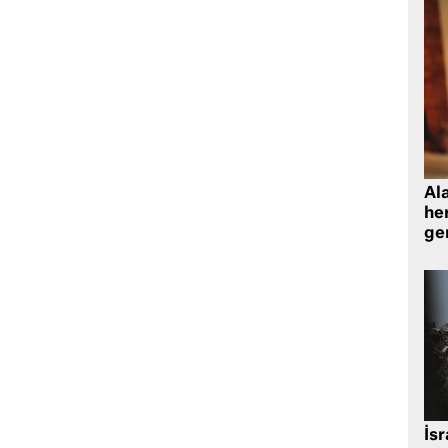
Al
her
gen
İsr