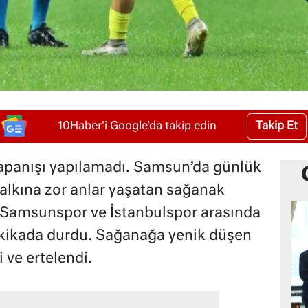
Takip Et
10Haber'i Google'da takip edin
kapanışı yapılamadı. Samsun’da günlük
halkına zor anlar yaşatan sağanak
 Samsunspor ve İstanbulspor arasında
kikada durdu. Sağanağa yenik düşen
ve ertelendi.