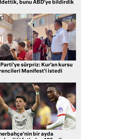
ddettik, bunu ABD’ye bildirdik
Parti’ye sürpriz: Kur’an kursu
encileri Manifest’i istedi
nerbahçe’nin bir ayda