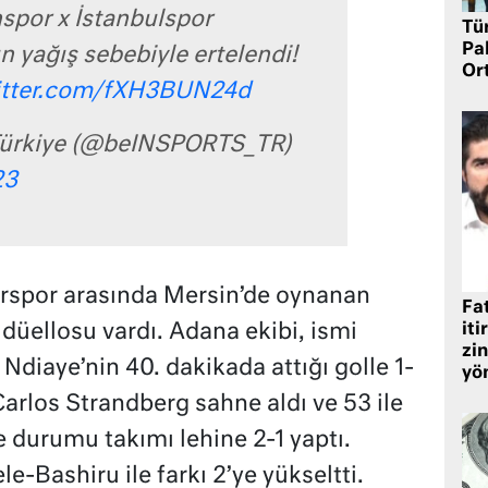
spor x İstanbulspor
Tü
Pa
 yağış sebebiyle ertelendi!
Or
witter.com/fXH3BUN24d
ürkiye (@beINSPORTS_TR)
23
rspor arasında Mersin’de oynanan
Fat
düellosu vardı. Adana ekibi, ismi
iti
zin
f Ndiaye’nin 40. dakikada attığı golle 1-
yö
 Carlos Strandberg sahne aldı ve 53 ile
le durumu takımı lehine 2-1 yaptı.
e-Bashiru ile farkı 2’ye yükseltti.