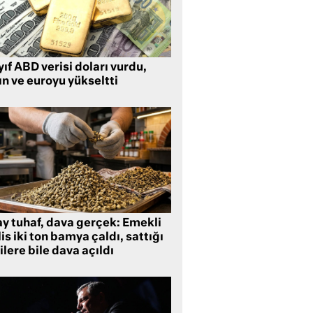
ıf ABD verisi doları vurdu,
ın ve euroyu yükseltti
ay tuhaf, dava gerçek: Emekli
is iki ton bamya çaldı, sattığı
ilere bile dava açıldı