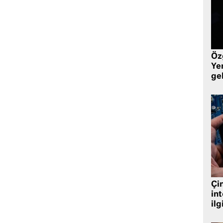
Öz
Yen
ge
Çin
in
ilg