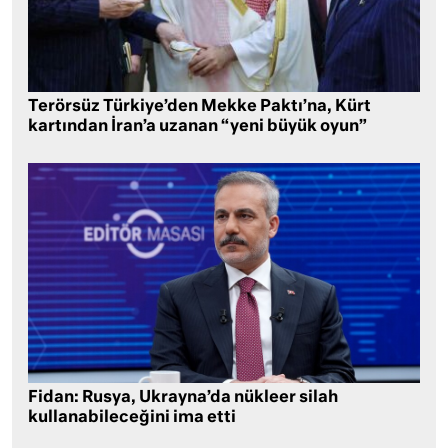
Terörsüz Türkiye’den Mekke Paktı’na, Kürt
kartından İran’a uzanan “yeni büyük oyun”
Fidan: Rusya, Ukrayna’da nükleer silah
kullanabileceğini ima etti