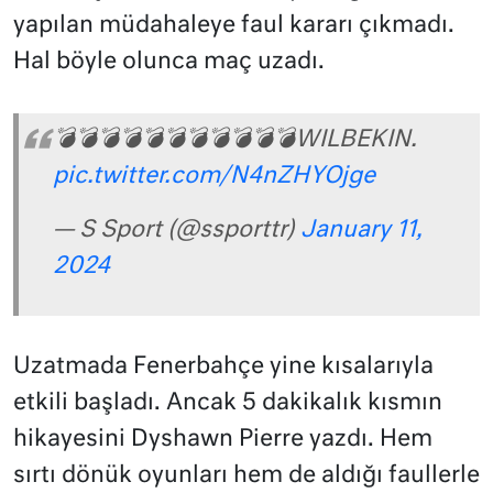
yapılan müdahaleye faul kararı çıkmadı.
Hal böyle olunca maç uzadı.
💣💣💣💣💣💣💣💣💣💣💣WILBEKIN.
pic.twitter.com/N4nZHYOjge
— S Sport (@ssporttr)
January 11,
2024
Uzatmada Fenerbahçe yine kısalarıyla
etkili başladı. Ancak 5 dakikalık kısmın
hikayesini Dyshawn Pierre yazdı. Hem
sırtı dönük oyunları hem de aldığı faullerle