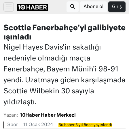
Abone ol
Giriş
Scottie Fenerbahçe’yi galibiyete
ışınladı
Nigel Hayes Davis'in sakatlığı
nedeniyle olmadığı maçta
Fenerbahçe, Bayern Münih'i 98-91
yendi. Uzatmaya giden karşılaşmada
Scottie Wilbekin 30 sayıyla
yıldızlaştı.
Yazan:
10Haber Haber Merkezi
Spor
11 Ocak 2024
Bu haber 3 yıl önce yayınlandı