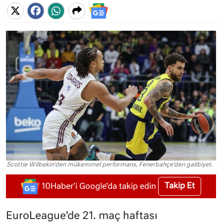
Scottie Wilbekin'den mükemmel performans, Fenerbahçe'den galibiyet.
Takip Et
10Haber'i Google'da takip edin
EuroLeague’de 21. maç haftası