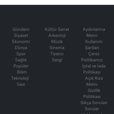
Gündem
Kültür Sanat
Aydınlatma
Siyaset
Arkeoloji
Metni
Ekonomi
Müzik
Kullanım
Dünya
Sinema
Şartları
Spor
Tiyatro
Çerez
Sağlık
Sergi
Politikamız
Popüler
İptal ve İade
Bilim
Politikası
Teknoloji
Açık Rıza
Gezi
Metni
Gizlilik
Politikası
Sıkça Sorulan
Sorular