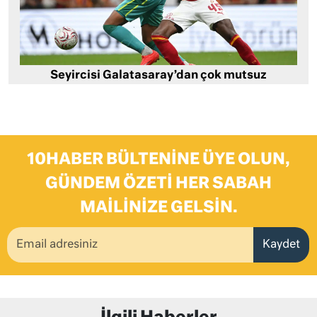
Seyircisi Galatasaray’dan çok mutsuz
10HABER BÜLTENINE ÜYE OLUN,
GÜNDEM ÖZETI HER SABAH
MAILINIZE GELSIN.
Kaydet