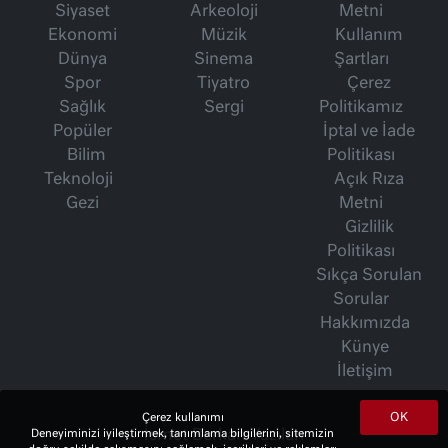
Siyaset
Arkeoloji
Metni
Ekonomi
Müzik
Kullanım
Dünya
Sinema
Şartları
Spor
Tiyatro
Çerez
Sağlık
Sergi
Politikamız
Popüler
İptal ve İade
Bilim
Politikası
Teknoloji
Açık Rıza
Gezi
Metni
Gizlilik
Politikası
Sıkça Sorulan
Sorular
Hakkımızda
Künye
İletişim
OK
Çerez kullanımı
İsmet Berkan Yazıları
Deneyiminizi iyileştirmek, tanımlama bilgilerini, sitemizin