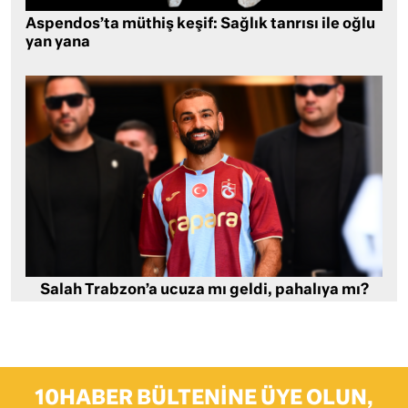
Aspendos’ta müthiş keşif: Sağlık tanrısı ile oğlu
yan yana
Salah Trabzon’a ucuza mı geldi, pahalıya mı?
10HABER BÜLTENINE ÜYE OLUN,