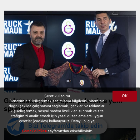
OK
Çerez kullanımı
Galatasaray’ın e-spor şubesine yeni
Deneyiminizi iyileştirmek, tanımlama bilgilerini, sitemizin
doğru şekilde çalışmasını sağlamak, içerikleri ve reklamları
sponsor
kişiselleştirmek, sosyal medya özellikleri sunmak ve site
trafiğimizi analiz etmek için yasal düzenlemelere uygun
çerezler (cookies) kullanıyoruz. Detaylı bilgiye;
Bizi Telegram'da takip edin
Çerez Politikası
sayfamızdan erişebilirsiniz.