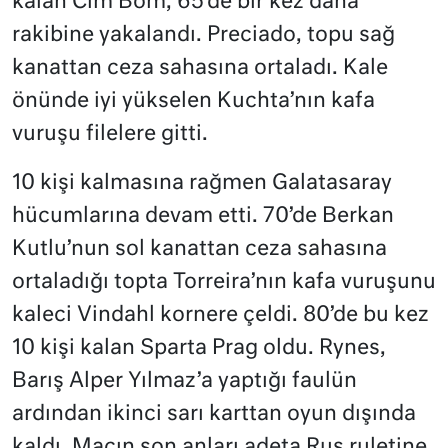
kalan Cim Bom, 65’de bir kez daha
rakibine yakalandı. Preciado, topu sağ
kanattan ceza sahasına ortaladı. Kale
önünde iyi yükselen Kuchta’nın kafa
vuruşu filelere gitti.
10 kişi kalmasına rağmen Galatasaray
hücumlarına devam etti. 70’de Berkan
Kutlu’nun sol kanattan ceza sahasına
ortaladığı topta Torreira’nın kafa vuruşunu
kaleci Vindahl kornere çeldi. 80’de bu kez
10 kişi kalan Sparta Prag oldu. Rynes,
Barış Alper Yılmaz’a yaptığı faulün
ardından ikinci sarı karttan oyun dışında
kaldı. Maçın son anları adeta Rus ruletine