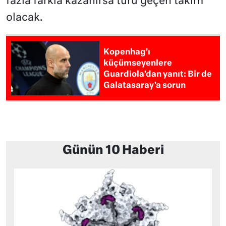
fazla farkla kazanırsa turu geçen takım
olacak.
Kopenhag’ı
küçümseyenlere
Guardiola’dan yanıt: Bir de
Galatasaray’a sorun
Günün 10 Haberi