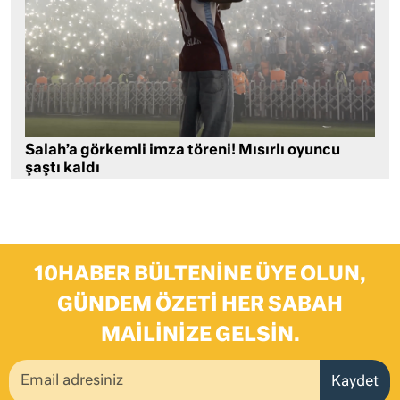
Salah’a görkemli imza töreni! Mısırlı oyuncu
şaştı kaldı
10HABER BÜLTENINE ÜYE OLUN,
GÜNDEM ÖZETI HER SABAH
MAILINIZE GELSIN.
Kaydet