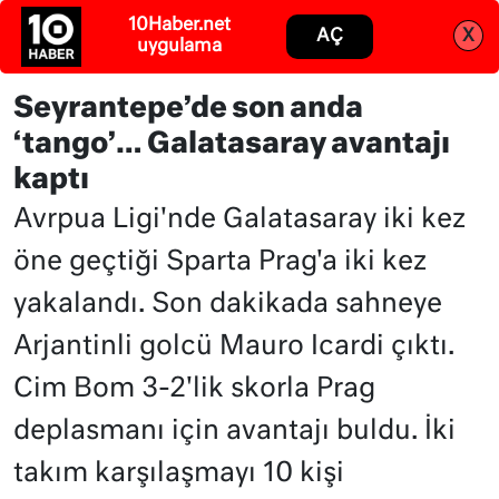
10Haber.net
Abone ol
Giriş
AÇ
X
uygulama
Seyrantepe’de son anda
‘tango’… Galatasaray avantajı
kaptı
Avrpua Ligi'nde Galatasaray iki kez
öne geçtiği Sparta Prag'a iki kez
yakalandı. Son dakikada sahneye
Arjantinli golcü Mauro Icardi çıktı.
Cim Bom 3-2'lik skorla Prag
deplasmanı için avantajı buldu. İki
takım karşılaşmayı 10 kişi