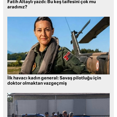
Fatih Altaylı yazdı: Bu keş taifesini çok mu
aradınız?
İlk havacı kadın general: Savaş pilotluğu için
doktor olmaktan vazgeçmiş