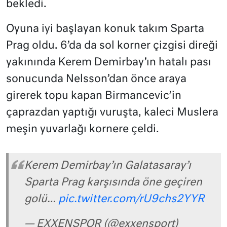
bekledi.
Oyuna iyi başlayan konuk takım Sparta
Prag oldu. 6’da da sol korner çizgisi direği
yakınında Kerem Demirbay’ın hatalı pası
sonucunda Nelsson’dan önce araya
girerek topu kapan Birmancevic’in
çaprazdan yaptığı vuruşta, kaleci Muslera
meşin yuvarlağı kornere çeldi.
Kerem Demirbay’ın Galatasaray’ı
Sparta Prag karşısında öne geçiren
golü…
pic.twitter.com/rU9chs2YYR
— EXXENSPOR (@exxensport)