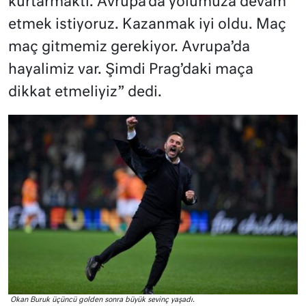
kurtarmaktı. Avrupa’da yolumuza devam
etmek istiyoruz. Kazanmak iyi oldu. Maç
maç gitmemiz gerekiyor. Avrupa’da
hayalimiz var. Şimdi Prag’daki maça
dikkat etmeliyiz” dedi.
Okan Buruk üçüncü golden sonra büyük sevinç yaşadı.