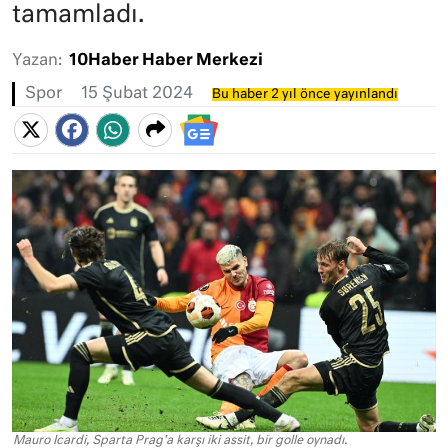
tamamladı.
Yazan:
10Haber Haber Merkezi
Spor
15 Şubat 2024
Bu haber 2 yıl önce yayınlandı
Mauro Icardi, Sparta Prag'a karşı iki assit, bir golle oynadı.