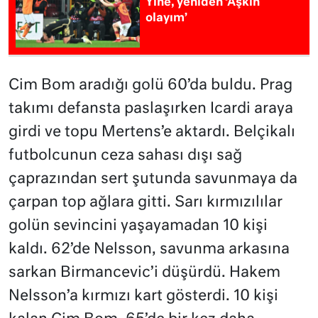
Yine, yeniden ‘Aşkın
olayım’
Cim Bom aradığı golü 60’da buldu. Prag
takımı defansta paslaşırken Icardi araya
girdi ve topu Mertens’e aktardı. Belçikalı
futbolcunun ceza sahası dışı sağ
çaprazından sert şutunda savunmaya da
çarpan top ağlara gitti. Sarı kırmızılılar
golün sevincini yaşayamadan 10 kişi
kaldı. 62’de Nelsson, savunma arkasına
sarkan Birmancevic’i düşürdü. Hakem
Nelsson’a kırmızı kart gösterdi. 10 kişi