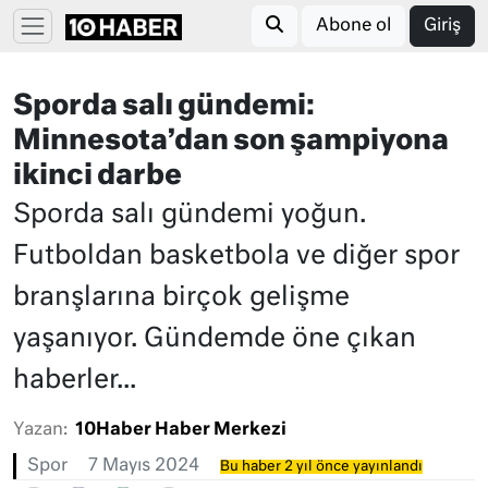
Abone ol
Giriş
Sporda salı gündemi:
Minnesota’dan son şampiyona
ikinci darbe
Sporda salı gündemi yoğun.
Futboldan basketbola ve diğer spor
branşlarına birçok gelişme
yaşanıyor. Gündemde öne çıkan
haberler...
Yazan:
10Haber Haber Merkezi
Spor
7 Mayıs 2024
Bu haber 2 yıl önce yayınlandı