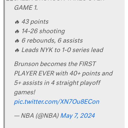
GAME 1.
🔥 43 points
🔥 14-26 shooting
🔥 6 rebounds, 6 assists
🔥 Leads NYK to 1-0 series lead
Brunson becomes the FIRST
PLAYER EVER with 40+ points and
5+ assists in 4 straight playoff
games!
pic.twitter.com/XN7Ou8ECon
— NBA (@NBA)
May 7, 2024