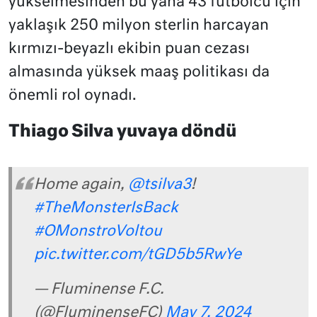
yükselmesinden bu yana 43 futbolcu için
yaklaşık 250 milyon sterlin harcayan
kırmızı-beyazlı ekibin puan cezası
almasında yüksek maaş politikası da
önemli rol oynadı.
Thiago Silva yuvaya döndü
Home again,
@tsilva3
!
#TheMonsterIsBack
#OMonstroVoltou
pic.twitter.com/tGD5b5RwYe
— Fluminense F.C.
(@FluminenseFC)
May 7, 2024