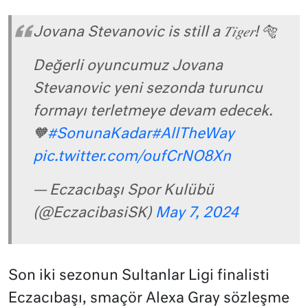
Jovana Stevanovic is still a 𝑇𝑖𝑔𝑒𝑟! 🐅
Değerli oyuncumuz Jovana
Stevanovic yeni sezonda turuncu
formayı terletmeye devam edecek.
🧡
#SonunaKadar
#AllTheWay
pic.twitter.com/oufCrNO8Xn
— Eczacıbaşı Spor Kulübü
(@EczacibasiSK)
May 7, 2024
Son iki sezonun Sultanlar Ligi finalisti
Eczacıbaşı, smaçör Alexa Gray sözleşme