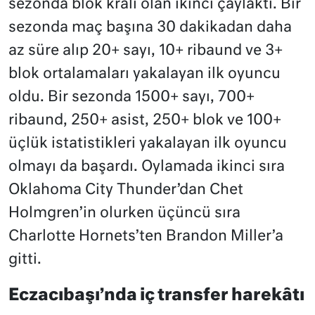
sezonda blok kralı olan ikinci çaylaktı. Bir
sezonda maç başına 30 dakikadan daha
az süre alıp 20+ sayı, 10+ ribaund ve 3+
blok ortalamaları yakalayan ilk oyuncu
oldu. Bir sezonda 1500+ sayı, 700+
ribaund, 250+ asist, 250+ blok ve 100+
üçlük istatistikleri yakalayan ilk oyuncu
olmayı da başardı. Oylamada ikinci sıra
Oklahoma City Thunder’dan Chet
Holmgren’in olurken üçüncü sıra
Charlotte Hornets’ten Brandon Miller’a
gitti.
Eczacıbaşı’nda iç transfer harekâtı