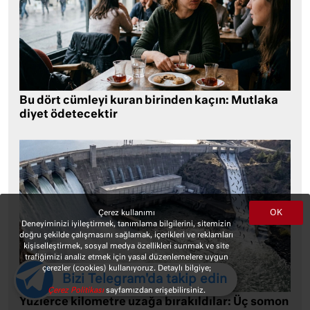
Bu dört cümleyi kuran birinden kaçın: Mutlaka
diyet ödetecektir
OK
Çerez kullanımı
Deneyiminizi iyileştirmek, tanımlama bilgilerini, sitemizin
doğru şekilde çalışmasını sağlamak, içerikleri ve reklamları
kişiselleştirmek, sosyal medya özellikleri sunmak ve site
trafiğimizi analiz etmek için yasal düzenlemelere uygun
çerezler (cookies) kullanıyoruz. Detaylı bilgiye;
Bizi Telegram'da takip edin
Çerez Politikası
sayfamızdan erişebilirsiniz.
Yüzlerce kilometre uzağa bırakıldılar: Üç somon