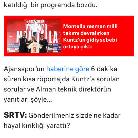
katıldığı bir programda bozdu.
Montella resmen milli
takımı devralırken
Kuntz’un gidiş sebebi
ortaya çıktı
Ajansspor’un
haberine göre
6 dakika
süren kısa röportajda Kuntz’a sorulan
sorular ve Alman teknik direktörün
yanıtları şöyle…
SRTV:
Gönderilmeniz sizde ne kadar
hayal kırıklığı yarattı?