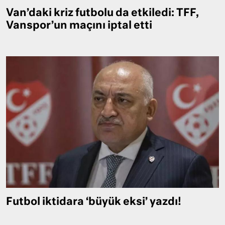
Van’daki kriz futbolu da etkiledi: TFF,
Vanspor’un maçını iptal etti
Futbol iktidara ‘büyük eksi’ yazdı!