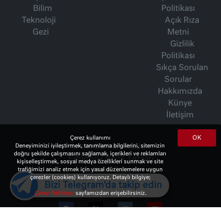
Bilim
Politikası
Teknoloji
Açık Rıza
Gezi
Metni
Gizlilik
Politikası
Sıkça Sorulan
Sorular
Hakkımızda
Künye
İletişim
OK
Çerez kullanımı
İsmet Berkan Yazıları
Deneyiminizi iyileştirmek, tanımlama bilgilerini, sitemizin
doğru şekilde çalışmasını sağlamak, içerikleri ve reklamları
Ertuğrul Özkök Yazıları
kişiselleştirmek, sosyal medya özellikleri sunmak ve site
Haftalık Gazete
trafiğimizi analiz etmek için yasal düzenlemelere uygun
çerezler (cookies) kullanıyoruz. Detaylı bilgiye;
Bizi Telegram'da takip edin
Çerez Politikası
sayfamızdan erişebilirsiniz.