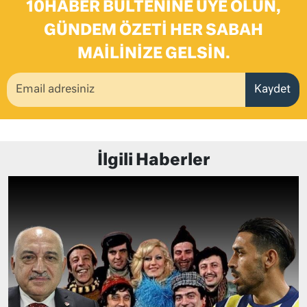
10HABER BÜLTENINE ÜYE OLUN,
GÜNDEM ÖZETI HER SABAH
MAILINIZE GELSIN.
Kaydet
İlgili Haberler