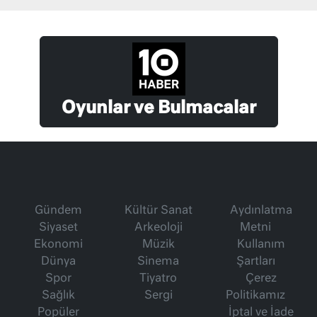
Oyunlar ve Bulmacalar
Gündem
Kültür Sanat
Aydınlatma
Siyaset
Arkeoloji
Metni
Ekonomi
Müzik
Kullanım
Dünya
Sinema
Şartları
Spor
Tiyatro
Çerez
Sağlık
Sergi
Politikamız
Popüler
İptal ve İade