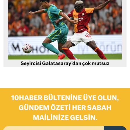
Seyircisi Galatasaray’dan çok mutsuz
10HABER BÜLTENINE ÜYE OLUN,
GÜNDEM ÖZETI HER SABAH
MAILINIZE GELSIN.