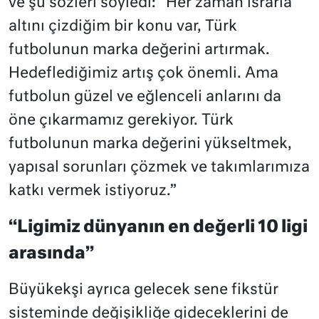
ve şu sözleri söyledi: “Her zaman ısrarla
altını çizdiğim bir konu var, Türk
futbolunun marka değerini artırmak.
Hedeflediğimiz artış çok önemli. Ama
futbolun güzel ve eğlenceli anlarını da
öne çıkarmamız gerekiyor. Türk
futbolunun marka değerini yükseltmek,
yapısal sorunları çözmek ve takımlarımıza
katkı vermek istiyoruz.”
“Ligimiz dünyanın en değerli 10 ligi
arasında”
Büyükekşi ayrıca gelecek sene fikstür
sisteminde değişikliğe gideceklerini de