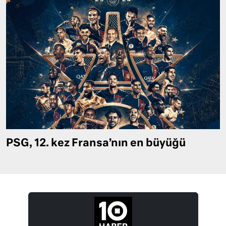
PSG, 12. kez Fransa’nın en büyüğü