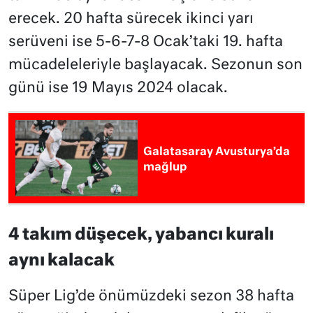
erecek. 20 hafta sürecek ikinci yarı
serüveni ise 5-6-7-8 Ocak’taki 19. hafta
mücadeleleriyle başlayacak. Sezonun son
günü ise 19 Mayıs 2024 olacak.
Galatasaray Avusturya’da
mağlup
4 takım düşecek, yabancı kuralı
aynı kalacak
Süper Lig’de önümüzdeki sezon 38 hafta