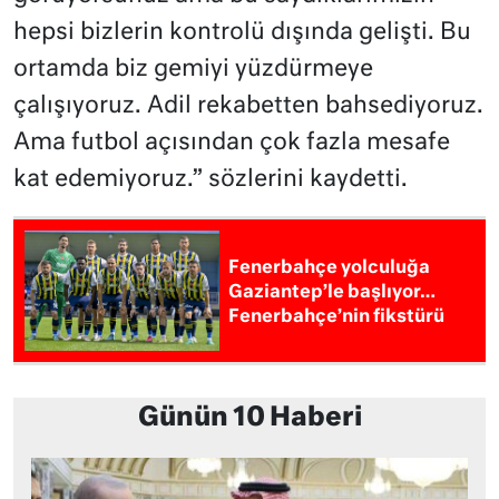
hepsi bizlerin kontrolü dışında gelişti. Bu
ortamda biz gemiyi yüzdürmeye
çalışıyoruz. Adil rekabetten bahsediyoruz.
Ama futbol açısından çok fazla mesafe
kat edemiyoruz.” sözlerini kaydetti.
Fenerbahçe yolculuğa
Gaziantep’le başlıyor…
Fenerbahçe’nin fikstürü
Günün 10 Haberi