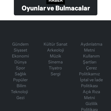
Oyunlar ve Bulmacalar
Gündem
Kültür Sanat
Aydınlatma
Siyaset
Arkeoloji
Metni
Ekonomi
Müzik
Kullanım
Dünya
Sinema
Şartları
Spor
Tiyatro
Çerez
Sağlık
Sergi
Politikamız
Popüler
İptal ve İade
Bilim
Politikası
Teknoloji
Açık Rıza
Gezi
Metni
Gizlilik
Politikası