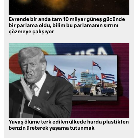
Evrende bir anda tam 10 milyar güneş gücünde
bir parlama oldu, bilim bu parlamanın sırrını
çözmeye çalışıyor
Yavaş ölüme terk edilen ülkede hurda plastikten
benzin üreterek yaşama tutunmak