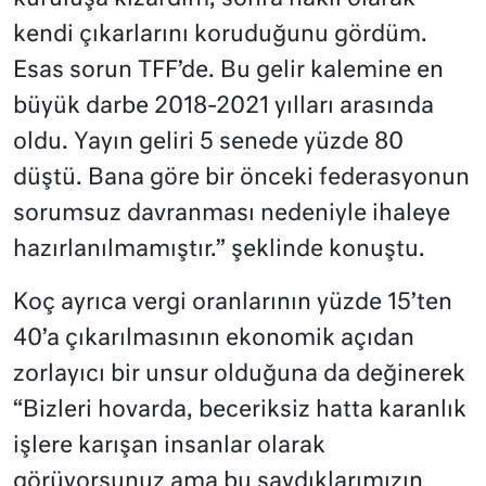
kendi çıkarlarını koruduğunu gördüm.
Esas sorun TFF’de. Bu gelir kalemine en
büyük darbe 2018-2021 yılları arasında
oldu. Yayın geliri 5 senede yüzde 80
düştü. Bana göre bir önceki federasyonun
sorumsuz davranması nedeniyle ihaleye
hazırlanılmamıştır.” şeklinde konuştu.
Koç ayrıca vergi oranlarının yüzde 15’ten
40’a çıkarılmasının ekonomik açıdan
zorlayıcı bir unsur olduğuna da değinerek
“Bizleri hovarda, beceriksiz hatta karanlık
işlere karışan insanlar olarak
görüyorsunuz ama bu saydıklarımızın