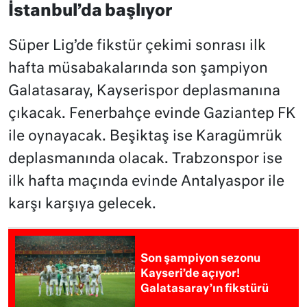
İstanbul’da başlıyor
Süper Lig’de fikstür çekimi sonrası ilk
hafta müsabakalarında son şampiyon
Galatasaray, Kayserispor deplasmanına
çıkacak. Fenerbahçe evinde Gaziantep FK
ile oynayacak. Beşiktaş ise Karagümrük
deplasmanında olacak. Trabzonspor ise
ilk hafta maçında evinde Antalyaspor ile
karşı karşıya gelecek.
Son şampiyon sezonu
Kayseri’de açıyor!
Galatasaray’ın fikstürü