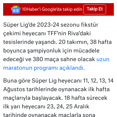
Takip Et
10Haber'i Google'da takip edin
Süper Lig’de 2023-24 sezonu fikstür
çekimi heyecanı TFF’nin Riva’daki
tesislerinde yaşandı. 20 takımın, 38 hafta
boyunca şampiyonluk için mücadele
edeceği ve 380 maça sahne olacak
uzun
maratonun programı açıklandı.
Buna göre Süper Lig heyecanı 11, 12, 13, 14
Ağustos tarihlerinde oynanacak ilk hafta
maçlarıyla başlayacak. 18 hafta sürecek
ilk yarı heyecanı 23, 24, 25 Aralık
tarihinde oynanacak maçlarla sona