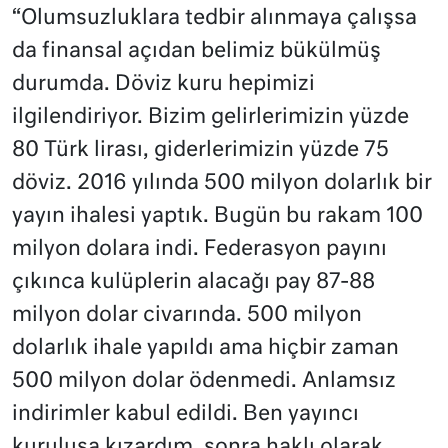
“Olumsuzluklara tedbir alınmaya çalışsa
da finansal açıdan belimiz bükülmüş
durumda. Döviz kuru hepimizi
ilgilendiriyor. Bizim gelirlerimizin yüzde
80 Türk lirası, giderlerimizin yüzde 75
döviz. 2016 yılında 500 milyon dolarlık bir
yayın ihalesi yaptık. Bugün bu rakam 100
milyon dolara indi. Federasyon payını
çıkınca kulüplerin alacağı pay 87-88
milyon dolar civarında. 500 milyon
dolarlık ihale yapıldı ama hiçbir zaman
500 milyon dolar ödenmedi. Anlamsız
indirimler kabul edildi. Ben yayıncı
kuruluşa kızardım, sonra haklı olarak