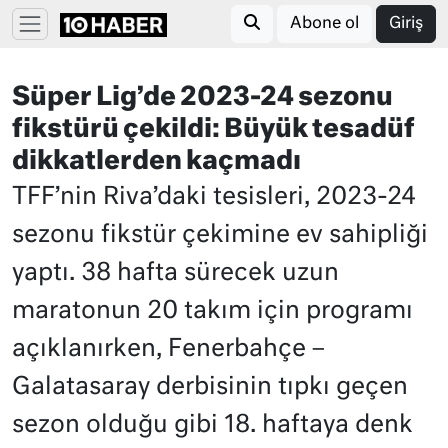
Abone ol
Giriş
Süper Lig’de 2023-24 sezonu
fikstürü çekildi: Büyük tesadüf
dikkatlerden kaçmadı
TFF’nin Riva’daki tesisleri, 2023-24
sezonu fikstür çekimine ev sahipliği
yaptı. 38 hafta sürecek uzun
maratonun 20 takım için programı
açıklanırken, Fenerbahçe –
Galatasaray derbisinin tıpkı geçen
sezon olduğu gibi 18. haftaya denk