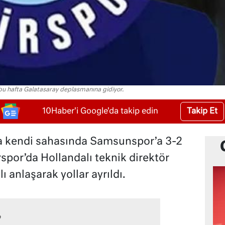
, bu hafta Galatasaray deplasmanına gidiyor.
Takip Et
10Haber'i Google'da takip edin
da kendi sahasında Samsunspor’a 3-2
por’da Hollandalı teknik direktör
lı anlaşarak yollar ayrıldı.