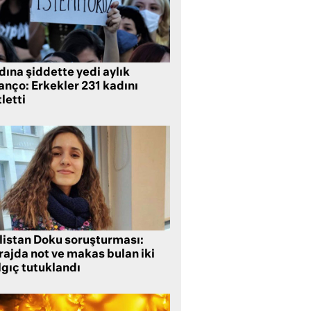
ına şiddette yedi aylık
anço: Erkekler 231 kadını
letti
listan Doku soruşturması:
rajda not ve makas bulan iki
lgıç tutuklandı