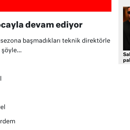
ocayla devam ediyor
 sezona başmadıkları teknik direktörle
r şöyle…
Sa
pa
l
el
Erdem