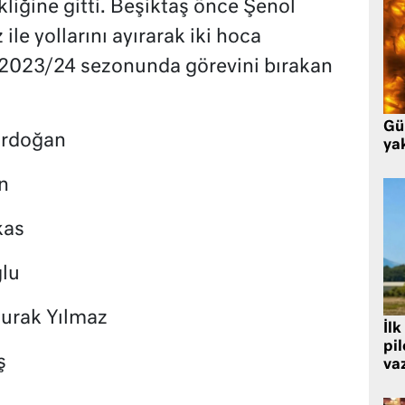
kliğine gitti. Beşiktaş önce Şenol
le yollarını ayırarak iki hoca
 2023/24 sezonunda görevini bırakan
Gü
Erdoğan
ya
n
kas
lu
Burak Yılmaz
İlk
pi
ş
va