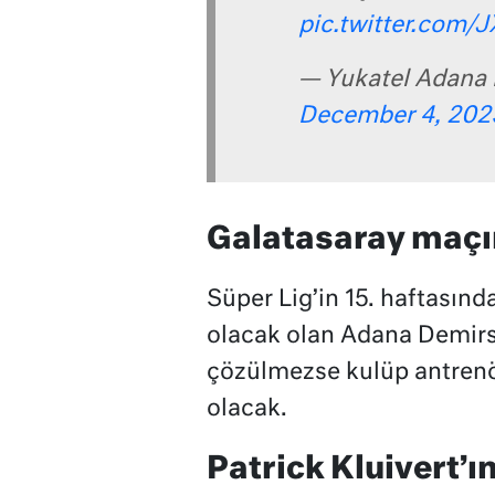
pic.twitter.com
— Yukatel Adana
December 4, 202
Galatasaray maçın
Süper Lig’in 15. haftasın
olacak olan Adana Demirs
çözülmezse kulüp antren
olacak.
Patrick Kluivert’ı