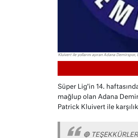
Kluivert ile yollarını ayıran Adana Demirspor
Süper Lig’in 14. haftasın
mağlup olan Adana Demirs
Patrick Kluivert ile karşılık
🔵 TEŞEKKÜRLER