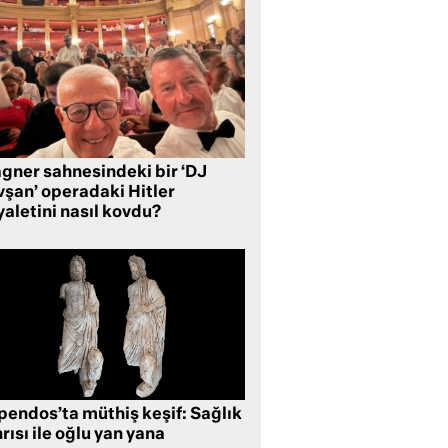
gner sahnesindeki bir ‘DJ
vşan’ operadaki Hitler
aletini nasıl kovdu?
pendos’ta müthiş keşif: Sağlık
rısı ile oğlu yan yana