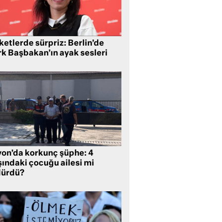
etlerde sürpriz: Berlin’de
rk Başbakan’ın ayak sesleri
yon’da korkunç şüphe: 4
şındaki çocuğu ailesi mi
dürdü?