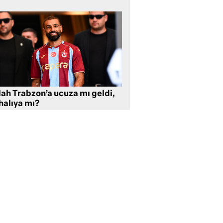
lah Trabzon’a ucuza mı geldi,
halıya mı?