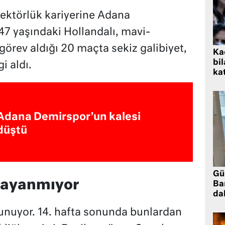
irektörlük kariyerine Adana
47 yaşındaki Hollandalı, mavi-
 görev aldığı 20 maçta sekiz galibiyet,
Kad
bil
gi aldı.
kat
Adana Demirspor’un kalesi
düştü
Gü
 dayanmıyor
Ba
da
unuyor. 14. hafta sonunda bunlardan