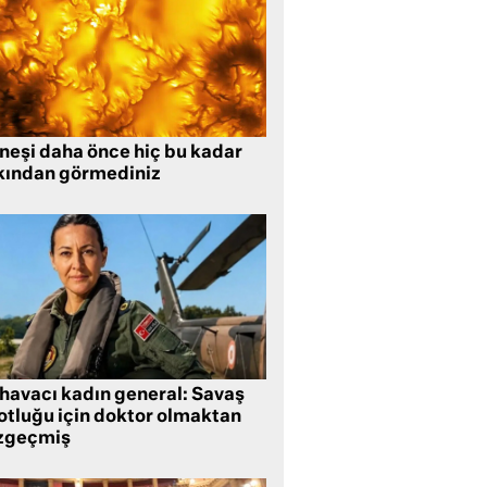
neşi daha önce hiç bu kadar
kından görmediniz
 havacı kadın general: Savaş
lotluğu için doktor olmaktan
zgeçmiş