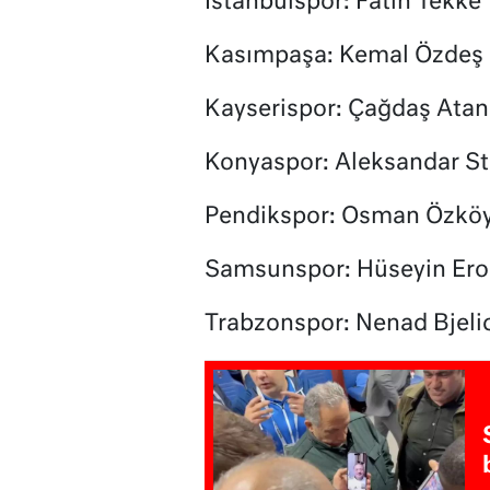
İstanbulspor: Fatih Tekke
Kasımpaşa: Kemal Özdeş
Kayserispor: Çağdaş Atan
Konyaspor: Aleksandar St
Pendikspor: Osman Özköy
Samsunspor: Hüseyin Ero
Trabzonspor: Nenad Bjeli