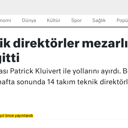
nomi
Dünya
Kültür
Spor
Sağlık
Popü
ik direktörler mezarl
itti
 Patrick Kluivert ile yollarını ayırdı. 
 hafta sonunda 14 takım teknik direktör
yıl önce yayınlandı