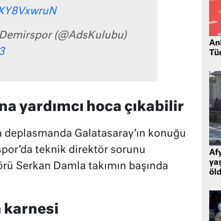
/JXY8VxwruN
 Demirspor (@AdsKulubu)
Ank
3
Tü
a yardımcı hoca çıkabilir
da deplasmanda Galatasaray’ın konuğu
por’da teknik direktör sorunu
Af
ya
örü Serkan Damla takımın başında
öl
n karnesi