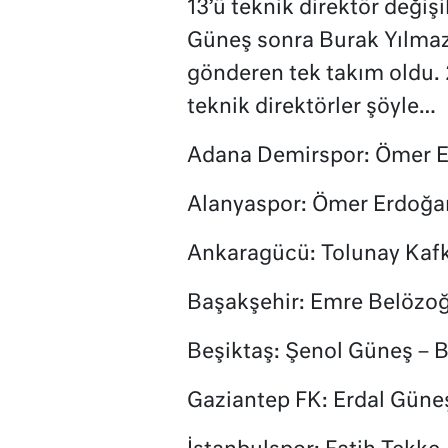
13’ü teknik direktör değişi
Güneş sonra Burak Yılmaz i
gönderen tek takım oldu.
teknik direktörler şöyle…
Adana Demirspor: Ömer 
Alanyaspor: Ömer Erdoğa
Ankaragücü: Tolunay Kaf
Başakşehir: Emre Belözoğ
Beşiktaş: Şenol Güneş – 
Gaziantep FK: Erdal Güne