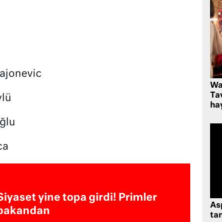
ajonevic
Wa
Ta
lü
hay
ğlu
ca
Siyaset yine topa girdi! Primler
As
bakandan
tan