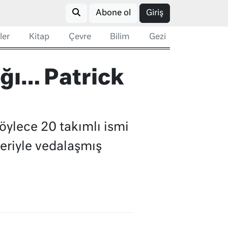
Abone ol
Giriş
ler
Kitap
Çevre
Bilim
Gezi
ığı… Patrick
Böylece 20 takımlı ismi
leriyle vedalaşmış