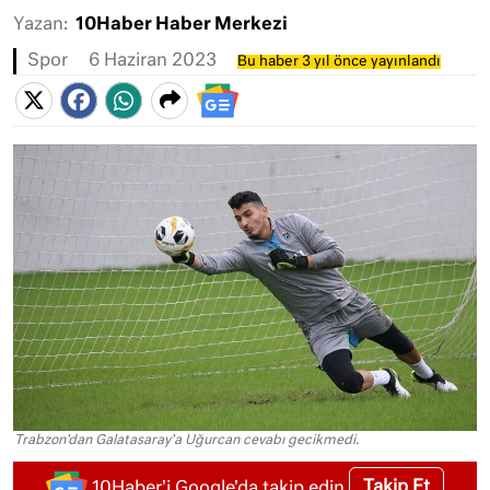
Yazan:
10Haber Haber Merkezi
Spor
6 Haziran 2023
Bu haber 3 yıl önce yayınlandı
Trabzon'dan Galatasaray'a Uğurcan cevabı gecikmedi.
Takip Et
10Haber'i Google'da takip edin