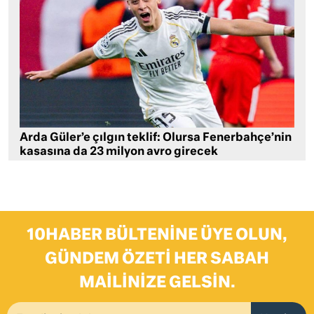
Arda Güler’e çılgın teklif: Olursa Fenerbahçe’nin
kasasına da 23 milyon avro girecek
10HABER BÜLTENINE ÜYE OLUN,
GÜNDEM ÖZETI HER SABAH
MAILINIZE GELSIN.