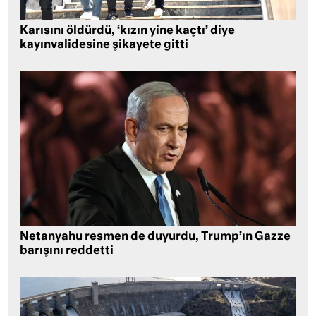
Karısını öldürdü, ‘kızın yine kaçtı’ diye
kayınvalidesine şikayete gitti
Netanyahu resmen de duyurdu, Trump’ın Gazze
barışını reddetti