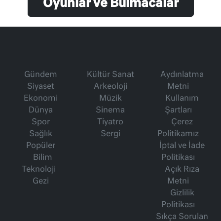
Oyunlar ve Bulmacalar
Gündem
Kültür Sanat
Aydınlatma
Siyaset
Arkeoloji
Metni
Ekonomi
Müzik
Kullanım
Dünya
Sinema
Şartları
Spor
Tiyatro
Çerez
Sağlık
Sergi
Politikamız
Popüler
İptal ve İade
Bilim
Politikası
Teknoloji
Açık Rıza
Gezi
Metni
Gizlilik
Politikası
Sıkça Sorulan