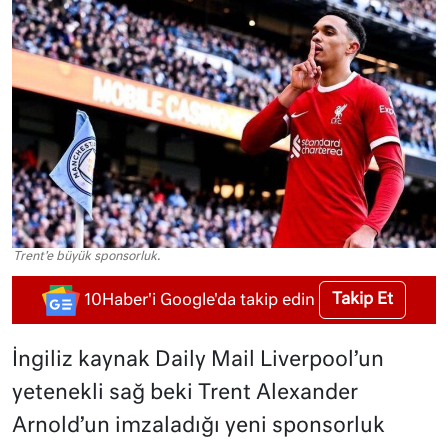
Trent'e büyük sponsorluk.
Takip Et
10Haber'i Google'da takip edin
İngiliz kaynak Daily Mail Liverpool’un
yetenekli sağ beki Trent Alexander
Arnold’un imzaladığı yeni sponsorluk