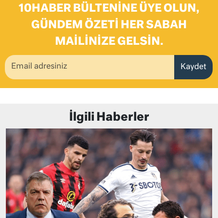
10HABER BÜLTENINE ÜYE OLUN,
GÜNDEM ÖZETI HER SABAH
MAILINIZE GELSIN.
Kaydet
İlgili Haberler