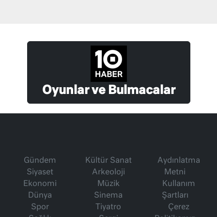
Oyunlar ve Bulmacalar
Gündem
Kültür Sanat
Aydınlatma
Siyaset
Arkeoloji
Metni
Ekonomi
Müzik
Kullanım
Dünya
Sinema
Şartları
Spor
Tiyatro
Çerez