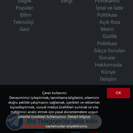
Sağlık
Sergi
Politikamız
Popüler
İptal ve İade
Bilim
Politikası
Teknoloji
Açık Rıza
Gezi
Metni
Gizlilik
Politikası
Sıkça Sorulan
Sorular
Hakkımızda
Künye
İletişim
OK
Çerez kullanımı
İsmet Berkan Yazıları
Deneyiminizi iyileştirmek, tanımlama bilgilerini, sitemizin
doğru şekilde çalışmasını sağlamak, içerikleri ve reklamları
Ertuğrul Özkök Yazıları
kişiselleştirmek, sosyal medya özellikleri sunmak ve site
Haftalık Gazete
trafiğimizi analiz etmek için yasal düzenlemelere uygun
çerezler (cookies) kullanıyoruz. Detaylı bilgiye;
Bizi Telegram'da takip edin
Çerez Politikası
sayfamızdan erişebilirsiniz.