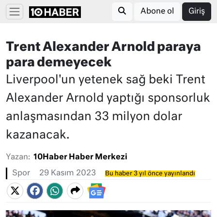
Abone ol
Giriş
Trent Alexander Arnold paraya
para demeyecek
Liverpool'un yetenek sağ beki Trent
Alexander Arnold yaptığı sponsorluk
anlaşmasından 33 milyon dolar
kazanacak.
Yazan:
10Haber Haber Merkezi
Spor
29 Kasım 2023
Bu haber 3 yıl önce yayınlandı