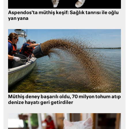
Aspendos’ta müthiş keşif: Sağlık tanrısı ile oğlu
yan yana
Müthiş deney başarılı oldu, 70 milyon tohum atıp
denize hayatı geri getirdiler