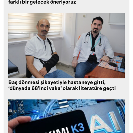
farklı bir gelecek öneriyoruz
Baş dönmesi şikayetiyle hastaneye gitti,
‘dünyada 68’inci vaka’ olarak literatüre geçti