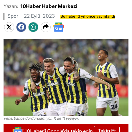
Yazan:
10Haber Haber Merkezi
Spor
22 Eylül 2023
Bu haber 3 yıl önce yayınlandı
Fenerbahçe durdurulamıyor, 11'de 11 yapıyor.
Takip Et
10Haber'i Google'da takip edin