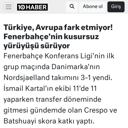
Abone ol
Giriş
Türkiye, Avrupa fark etmiyor!
Fenerbahçe’nin kusursuz
yürüyüşü sürüyor
Fenerbahçe Konferans Ligi'nin ilk
grup maçında Danimarka'nın
Nordsjaelland takımını 3-1 yendi.
İsmail Kartal'ın ekibi 11'de 11
yaparken transfer döneminde
gitmesi gündemde olan Crespo ve
Batshuayi skora katkı yaptı.