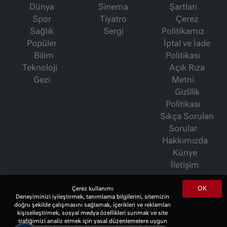
Dünya
Sinema
Şartları
Spor
Tiyatro
Çerez
Sağlık
Sergi
Politikamız
Popüler
İptal ve İade
Bilim
Politikası
Teknoloji
Açık Rıza
Gezi
Metni
Gizlilik
Politikası
Sıkça Sorulan
Sorular
Hakkımızda
Künye
İletişim
OK
Çerez kullanımı
İsmet Berkan Yazıları
Deneyiminizi iyileştirmek, tanımlama bilgilerini, sitemizin
doğru şekilde çalışmasını sağlamak, içerikleri ve reklamları
Ertuğrul Özkök Yazıları
kişiselleştirmek, sosyal medya özellikleri sunmak ve site
Haftalık Gazete
trafiğimizi analiz etmek için yasal düzenlemelere uygun