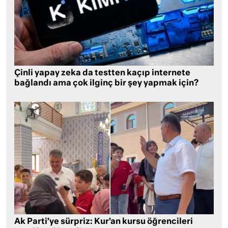
Çinli yapay zeka da testten kaçıp internete
bağlandı ama çok ilginç bir şey yapmak için?
Ak Parti’ye sürpriz: Kur’an kursu öğrencileri