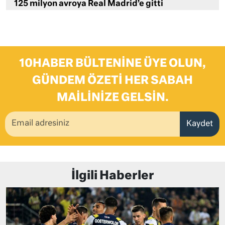
125 milyon avroya Real Madrid’e gitti
10HABER BÜLTENINE ÜYE OLUN,
GÜNDEM ÖZETI HER SABAH
MAILINIZE GELSIN.
Kaydet
İlgili Haberler