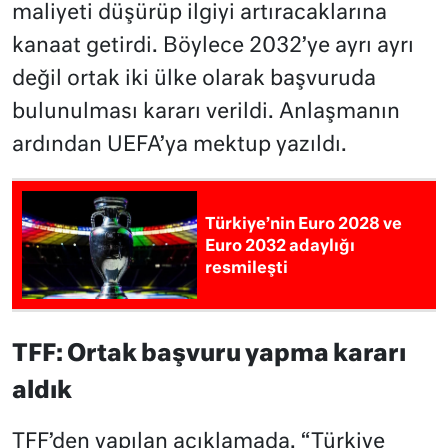
maliyeti düşürüp ilgiyi artıracaklarına
kanaat getirdi. Böylece 2032’ye ayrı ayrı
değil ortak iki ülke olarak başvuruda
bulunulması kararı verildi. Anlaşmanın
ardından UEFA’ya mektup yazıldı.
Türkiye’nin Euro 2028 ve
Euro 2032 adaylığı
resmileşti
TFF: Ortak başvuru yapma kararı
aldık
TFF’den yapılan açıklamada, “Türkiye