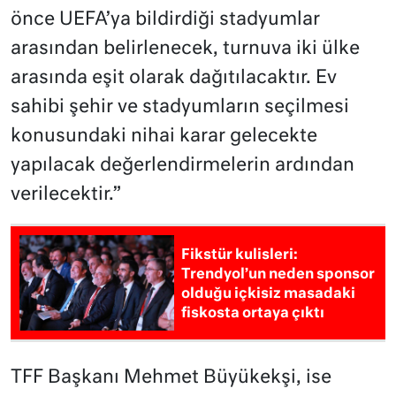
önce UEFA’ya bildirdiği stadyumlar
arasından belirlenecek, turnuva iki ülke
arasında eşit olarak dağıtılacaktır. Ev
sahibi şehir ve stadyumların seçilmesi
konusundaki nihai karar gelecekte
yapılacak değerlendirmelerin ardından
verilecektir.”
Fikstür kulisleri:
Trendyol’un neden sponsor
olduğu içkisiz masadaki
fiskosta ortaya çıktı
TFF Başkanı Mehmet Büyükekşi, ise