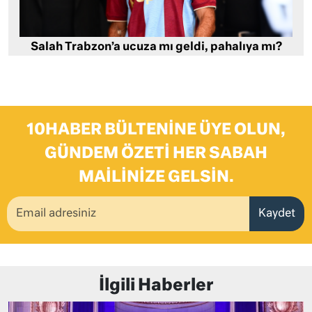
Salah Trabzon’a ucuza mı geldi, pahalıya mı?
10HABER BÜLTENINE ÜYE OLUN,
GÜNDEM ÖZETI HER SABAH
MAILINIZE GELSIN.
Kaydet
İlgili Haberler