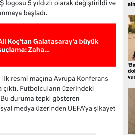
logosu 5 yıldızlı olarak değiştirildi ve
al
llanmaya başladı.
Ali Koç’tan Galatasaray’a büyük
suçlama: Zaha…
‘Ba
dol
vu
 ilk resmi maçına Avrupa Konferans
 çıktı. Futbolcuların üzerindeki
ı. Bu duruma tepki gösteren
sosyal medya üzerinden UEFA’ya şikayet