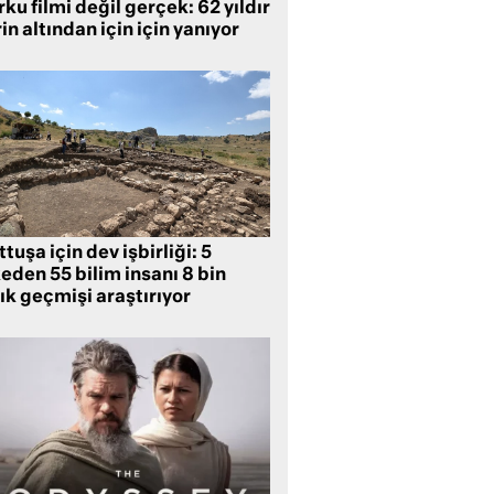
ku filmi değil gerçek: 62 yıldır
in altından için için yanıyor
tuşa için dev işbirliği: 5
eden 55 bilim insanı 8 bin
lık geçmişi araştırıyor