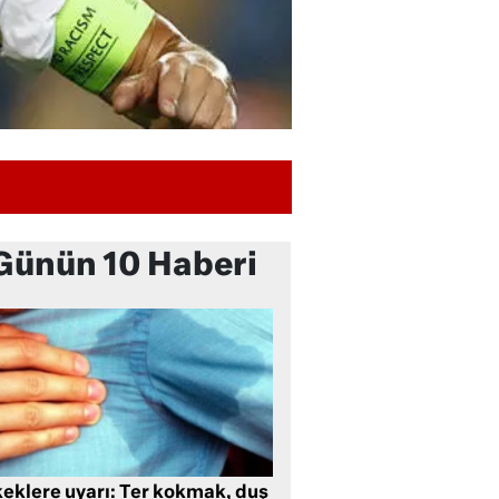
Günün 10 Haberi
keklere uyarı: Ter kokmak, duş