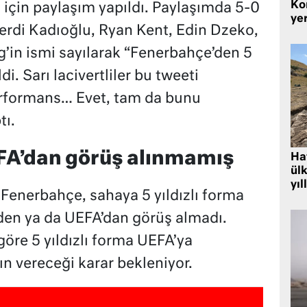
Kor
için paylaşım yapıldı. Paylaşımda 5-0
yer
Ferdi Kadıoğlu, Ryan Kent, Edin Dzeko,
’in ismi sayılarak “Fenerbahçe’den 5
i. Sarı lacivertliler bu tweeti
 performans… Evet, tam da bunu
tı.
FA’dan görüş alınmamış
Hat
ülk
yıl
 Fenerbahçe, sahaya 5 yıldızlı forma
den ya da UEFA’dan görüş almadı.
öre 5 yıldızlı forma UEFA’ya
ın vereceği karar bekleniyor.