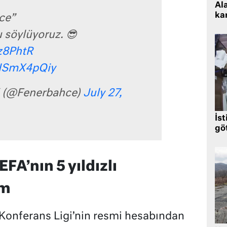
Al
kar
ce”
 söylüyoruz. 😎
cz8PhtR
EISmX4pQiy
 (@Fenerbahce)
July 27,
İst
gö
A’nın 5 yıldızlı
um
Konferans Ligi’nin resmi hesabından