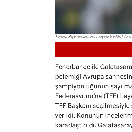
Fenerbahçe'nin Zimbru maçına 5 yıldızlı forma i
Fenerbahçe ile Galatasara
polemiği Avrupa sahnesin
şampiyonluğunun sayılması
Federasyonu’na (TFF) baş
TFF Başkanı seçilmesiyle s
verildi. Konunun incelenm
kararlaştırıldı. Galatasara