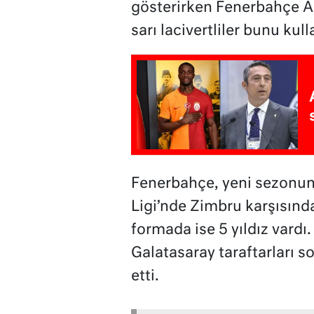
gösterirken Fenerbahçe AŞ 
sarı lacivertliler bunu ku
Fenerbahçe, yeni sezonun
Ligi’nde Zimbru karşısında
formada ise 5 yıldız vard
Galatasaray taraftarları 
etti.