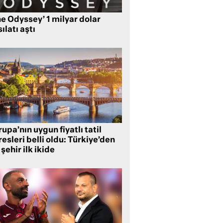
e Odyssey’ 1 milyar dolar
ılatı aştı
upa’nın uygun fiyatlı tatil
esleri belli oldu: Türkiye’den
 şehir ilk ikide