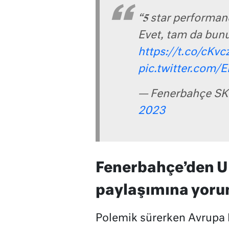
“𝟓 star performan
Evet, tam da bunu
https://t.co/cKv
pic.twitter.com/
— Fenerbahçe SK
2023
Fenerbahçe’den UEF
paylaşımına yor
Polemik sürerken Avrupa 