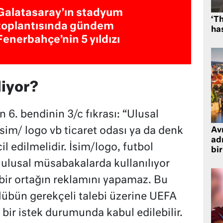
Galatasaray’ın stadyum
‘Th
toplantısında gündem
has
Fenerbahçe’nin 5 yıldızı
diyor?
 6. bendinin 3/c fıkrası: “Ulusal
isim/ logo vb ticaret odası ya da denk
Avr
adr
il edilmelidir. İsim/logo, futbol
bir
 ulusal müsabakalarda kullanılıyor
i bir ortağın reklamını yapamaz. Bu
 kulübün gerekçeli talebi üzerine UEFA
 bir istek durumunda kabul edilebilir.