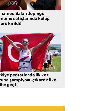
hamed Salah dopingi:
mbine satışlarında kulüp
oru kırıldı!
rkiye pentatlonda ilk kez
rupa şampiyonu çıkardı: İlke
ihe geçti