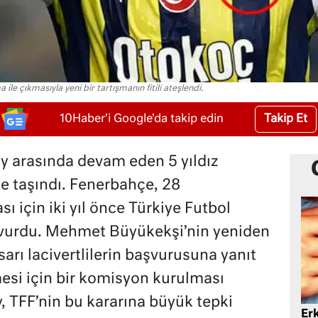
le çıkmasıyla yeni bir tartışmanın fitili ateşlendi.
Takip Et
10Haber'i Google'da takip edin
y arasında devam eden 5 yıldız
e taşındı. Fenerbahçe, 28
 için iki yıl önce Türkiye Futbol
vurdu. Mehmet Büyükekşi’nin yeniden
arı lacivertlilerin başvurusuna yanıt
esi için bir komisyon kurulması
y, TFF’nin bu kararına büyük tepki
Er