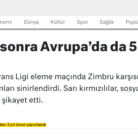
nomi
Dünya
Kültür
Spor
Sağlık
Popü
sonra Avrupa’da da 5 y
ns Ligi eleme maçında Zimbru karşısına
arı sinirlendirdi. Sarı kırmızılılar, so
şikayet etti.
ber 3 yıl önce yayınlandı