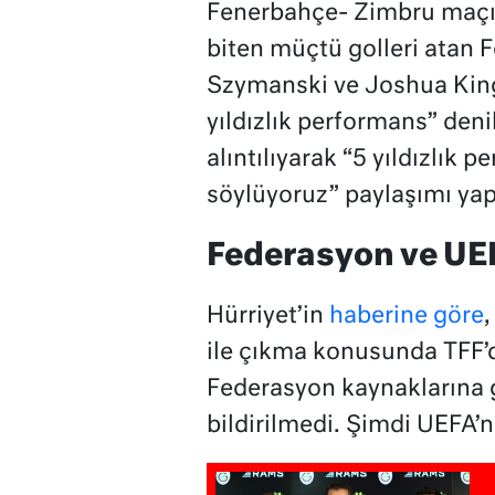
Fenerbahçe- Zimbru maçı 
biten müçtü golleri atan 
Szymanski ve Joshua King
yıldızlık performans” denild
alıntılıyarak “5 yıldızlık
söylüyoruz” paylaşımı yap
Federasyon ve UE
Hürriyet’in
haberine göre
,
ile çıkma konusunda TFF’
Federasyon kaynaklarına g
bildirilmedi. Şimdi UEFA’n