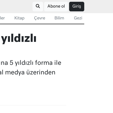
Abone ol
Giriş
ler
Kitap
Çevre
Bilim
Gezi
ıldızlı
 5 yıldızlı forma ile
syal medya üzerinden