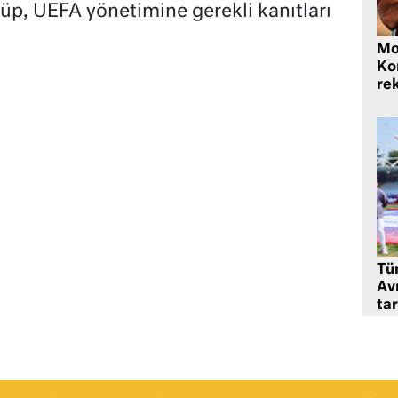
lüp, UEFA yönetimine gerekli kanıtları
Mo
Ko
rek
Tü
Av
tar