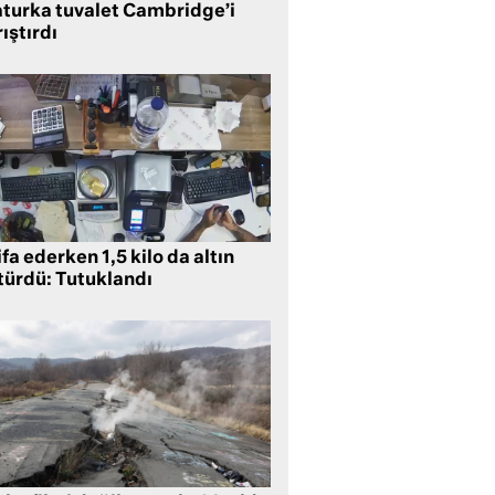
aturka tuvalet Cambridge’i
ıştırdı
ifa ederken 1,5 kilo da altın
türdü: Tutuklandı