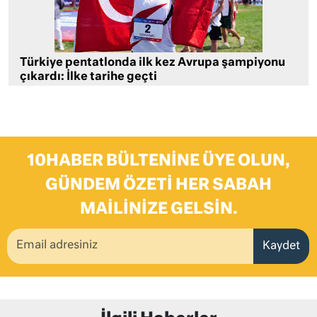
Türkiye pentatlonda ilk kez Avrupa şampiyonu
çıkardı: İlke tarihe geçti
10HABER BÜLTENINE ÜYE OLUN,
GÜNDEM ÖZETI HER SABAH
MAILINIZE GELSIN.
Kaydet