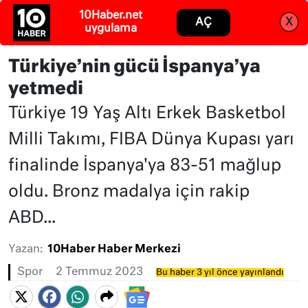
10Haber.net
Abone ol
Giriş
AÇ
X
uygulama
Türkiye’nin gücü İspanya’ya
yetmedi
Türkiye 19 Yaş Altı Erkek Basketbol
Milli Takımı, FIBA Dünya Kupası yarı
finalinde İspanya'ya 83-51 mağlup
oldu. Bronz madalya için rakip
ABD...
Yazan:
10Haber Haber Merkezi
Spor
2 Temmuz 2023
Bu haber 3 yıl önce yayınlandı