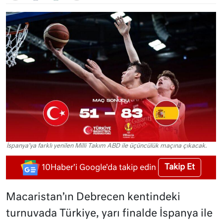
İspanya'ya farklı yenilen Milli Takım ABD ile üçüncülük maçına çıkacak.
Takip Et
10Haber'i Google'da takip edin
Macaristan’ın Debrecen kentindeki
turnuvada Türkiye, yarı finalde İspanya ile