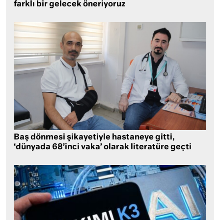
farklı bir gelecek öneriyoruz
Baş dönmesi şikayetiyle hastaneye gitti,
‘dünyada 68’inci vaka’ olarak literatüre geçti