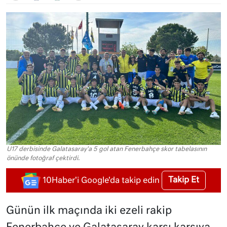
U17 derbisinde Galatasaray'a 5 gol atan Fenerbahçe skor tabelasının
önünde fotoğraf çektirdi.
Takip Et
10Haber'i Google'da takip edin
Günün ilk maçında iki ezeli rakip