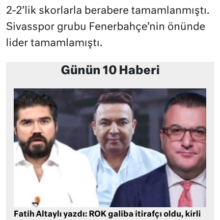
2-2’lik skorlarla berabere tamamlanmıştı.
Sivasspor grubu Fenerbahçe’nin önünde
lider tamamlamıştı.
Günün 10 Haberi
Fatih Altaylı yazdı: ROK galiba itirafçı oldu, kirli