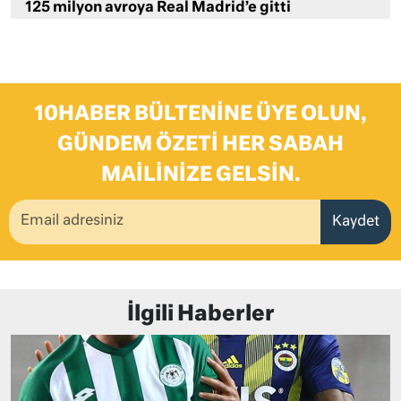
125 milyon avroya Real Madrid’e gitti
10HABER BÜLTENINE ÜYE OLUN,
GÜNDEM ÖZETI HER SABAH
MAILINIZE GELSIN.
Kaydet
İlgili Haberler