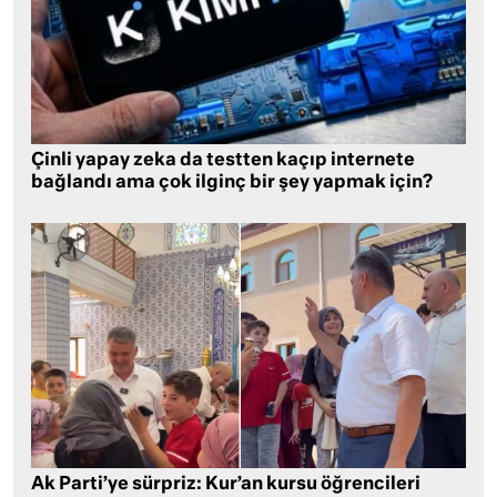
Çinli yapay zeka da testten kaçıp internete
bağlandı ama çok ilginç bir şey yapmak için?
Ak Parti’ye sürpriz: Kur’an kursu öğrencileri