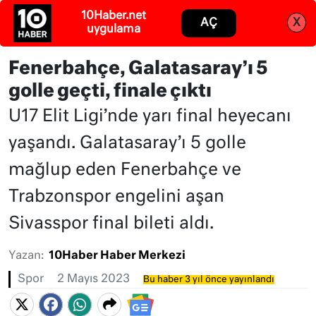
10Haber.net
Abone ol
Giriş
AÇ
X
uygulama
Fenerbahçe, Galatasaray’ı 5
golle geçti, finale çıktı
U17 Elit Ligi’nde yarı final heyecanı
yaşandı. Galatasaray’ı 5 golle
mağlup eden Fenerbahçe ve
Trabzonspor engelini aşan
Sivasspor final bileti aldı.
Yazan:
10Haber Haber Merkezi
Spor
2 Mayıs 2023
Bu haber 3 yıl önce yayınlandı