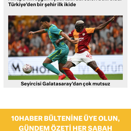
Türkiye’den bir şehir ilk ikide
Seyircisi Galatasaray’dan çok mutsuz
10HABER BÜLTENINE ÜYE OLUN,
GÜNDEM ÖZETI HER SABAH