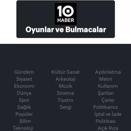
Oyunlar ve Bulmacalar
Gündem
Kültür Sanat
Aydınlatma
Siyaset
Arkeoloji
Metni
Ekonomi
Müzik
Kullanım
Dünya
Sinema
Şartları
Spor
Tiyatro
Çerez
Sağlık
Sergi
Politikamız
Popüler
İptal ve İade
Bilim
Politikası
Teknoloji
Açık Rıza