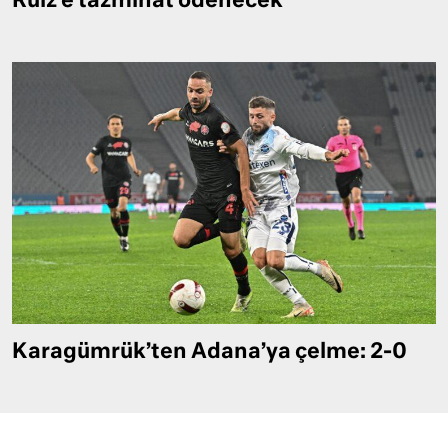
Ruiz’e tazminat ödenecek
Karagümrük’ten Adana’ya çelme: 2-0