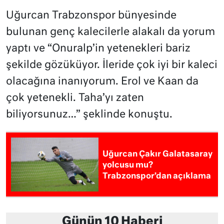
Uğurcan Trabzonspor bünyesinde
bulunan genç kalecilerle alakalı da yorum
yaptı ve “Onuralp’in yetenekleri bariz
şekilde gözüküyor. İleride çok iyi bir kaleci
olacağına inanıyorum. Erol ve Kaan da
çok yetenekli. Taha’yı zaten
biliyorsunuz…” şeklinde konuştu.
Uğurcan Çakır Galatasaray
yolcusu mu?
Trabzonspor’dan açıklama
Günün 10 Haberi