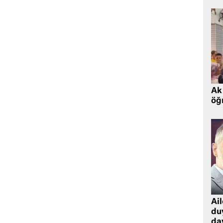
Ak 
öğr
Ai
du
dav