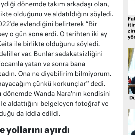
giydiği dönemde takım arkadaşı olan,
rlikte olduğunu ve aldatıldığını söyledi.
Fat
022’de evlendiğini belirterek “Bir
iti
zin
y o gün sona erdi. O tarihten iki ay
yö
eita ile birlikte olduğunu söyledi.
liller var. Bunlar sadakatsizliğini
 Kocamla yatan ve sonra bana
kadın. Ona ne diyebilirim bilmiyorum.
şmayacağım çünkü korkunçlar” dedi.
ığı dönemde Wanda Nara’nın kendisini
Dü
ile aldattığını belgeleyen fotoğraf ve
uğu da iddia edildi.
 yollarını ayırdı