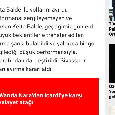
 Balde ile yollarını ayırdı.
rformansı sergileyemeyen ve
Tü
 gelen Keita Balde, geçtiğimiz günlerde
Pa
Or
üyük beklentilerle transfer edilen
ma şansı bulabildi ve yalnızca bir gol
rgilediği düşük performansıyla,
tarafından da eleştirildi. Sivasspor
arı ayırma kararı aldı.
Öz
Yen
Wanda Nara’dan Icardi’ye karşı
ge
velayet atağı