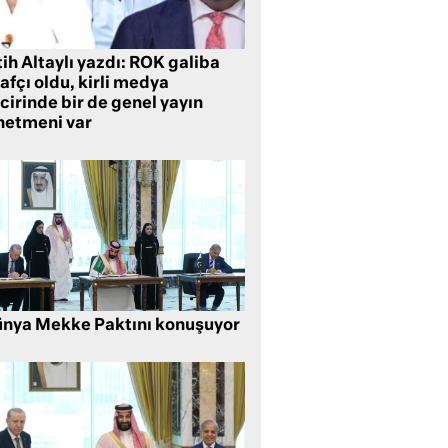
ih Altaylı yazdı: ROK galiba
rafçı oldu, kirli medya
cirinde bir de genel yayın
netmeni var
nya Mekke Paktını konuşuyor