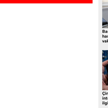
Ba
has
vak
Çin
in
ilg