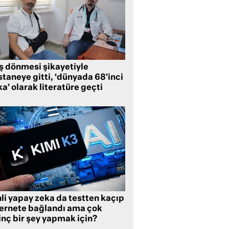
ş dönmesi şikayetiyle
taneye gitti, ‘dünyada 68’inci
a’ olarak literatüre geçti
li yapay zeka da testten kaçıp
ternete bağlandı ama çok
inç bir şey yapmak için?