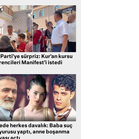
Parti’ye sürpriz: Kur’an kursu
encileri Manifest’i istedi
lede herkes davalık: Baba suç
yurusu yaptı, anne boşanma
ası açtı