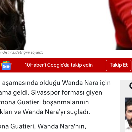
isini aldattığını söyledi.
Takip Et
10Haber'i Google'da takip edin
a aşamasında olduğu Wanda Nara için
ama geldi. Sivasspor forması giyen
Simona Guatieri boşanmalarının
kları ve Wanda Nara’yı suçladı.
na Guatieri, Wanda Nara’nın,