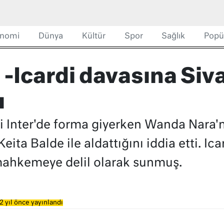
nomi
Dünya
Kültür
Spor
Sağlık
Popü
-Icardi davasına Siv
ı
i Inter'de forma giyerken Wanda Nara'n
eita Balde ile aldattığını iddia etti. Ica
 mahkemeye delil olarak sunmuş.
2 yıl önce yayınlandı