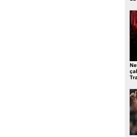
Ne
çal
Tr