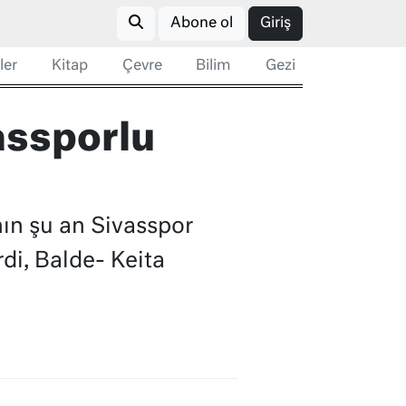
Abone ol
Giriş
ler
Kitap
Çevre
Bilim
Gezi
assporlu
ın şu an Sivasspor
rdi, Balde- Keita