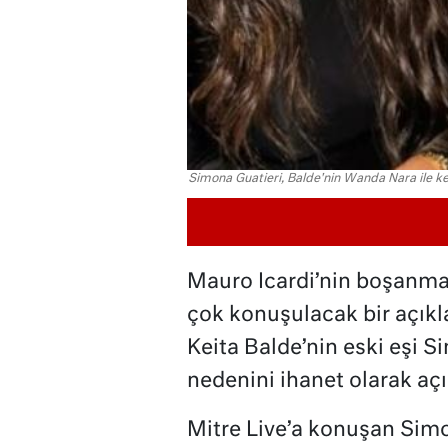
Simona Guatieri, Balde'nin Wanda Nara ile kend
Mauro Icardi’nin boşanm
çok konuşulacak bir açıkl
Keita Balde’nin eski eşi 
nedenini ihanet olarak açı
Mitre Live’a konuşan Simo