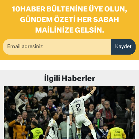
10HABER BÜLTENINE ÜYE OLUN,
GÜNDEM ÖZETI HER SABAH
MAILINIZE GELSIN.
Kaydet
İlgili Haberler