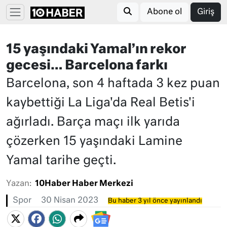
Abone ol
Giriş
15 yaşındaki Yamal’ın rekor
gecesi… Barcelona farkı
Barcelona, son 4 haftada 3 kez puan
kaybettiği La Liga'da Real Betis'i
ağırladı. Barça maçı ilk yarıda
çözerken 15 yaşındaki Lamine
Yamal tarihe geçti.
Yazan:
10Haber Haber Merkezi
Spor
30 Nisan 2023
Bu haber 3 yıl önce yayınlandı