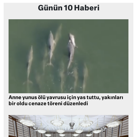
Günün 10 Haberi
Anne yunus ölü yavrusu için yas tuttu, yakınları
bir oldu cenaze töreni düzenledi