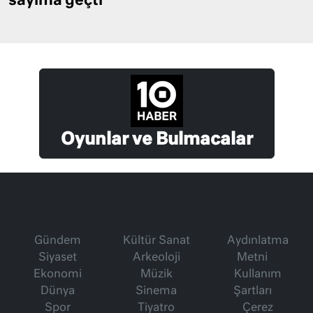
sayıma geçti
Oyunlar ve Bulmacalar
Gündem
Kültür Sanat
Aydınlatma
Siyaset
Arkeoloji
Metni
Ekonomi
Müzik
Kullanım
Dünya
Sinema
Şartları
Spor
Tiyatro
Çerez