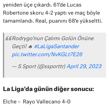
yeniden üçe çıkardı. 61’de Lucas
Robertone skoru 4-2 yaptı ve maç böyle
tamamlandı. Real, puanını 68’e yükseltti.
Rodrygo’nun Çalımı Golün Önüne
Geçti! 🔥
#LaLigaSantander
pic.twitter.com/NvKGLt7E26
— S Sport (@ssporttr)
April 29, 2023
La Liga’da günün diğer sonucu:
Elche – Rayo Vallecano 4-0