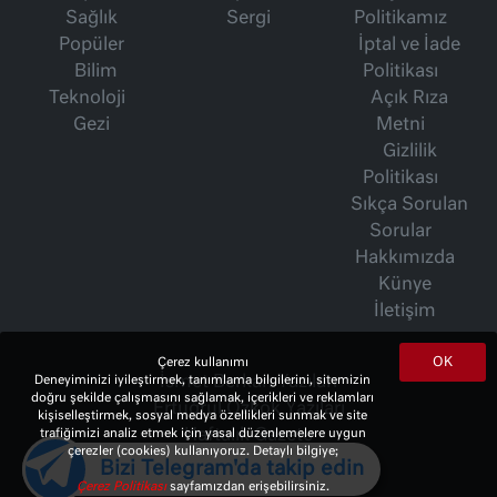
Sağlık
Sergi
Politikamız
Popüler
İptal ve İade
Bilim
Politikası
Teknoloji
Açık Rıza
Gezi
Metni
Gizlilik
Politikası
Sıkça Sorulan
Sorular
Hakkımızda
Künye
İletişim
OK
Çerez kullanımı
Deneyiminizi iyileştirmek, tanımlama bilgilerini, sitemizin
İsmet Berkan Yazıları
doğru şekilde çalışmasını sağlamak, içerikleri ve reklamları
Ertuğrul Özkök Yazıları
kişiselleştirmek, sosyal medya özellikleri sunmak ve site
trafiğimizi analiz etmek için yasal düzenlemelere uygun
Haftalık Gazete
çerezler (cookies) kullanıyoruz. Detaylı bilgiye;
Bizi Telegram'da takip edin
Çerez Politikası
sayfamızdan erişebilirsiniz.