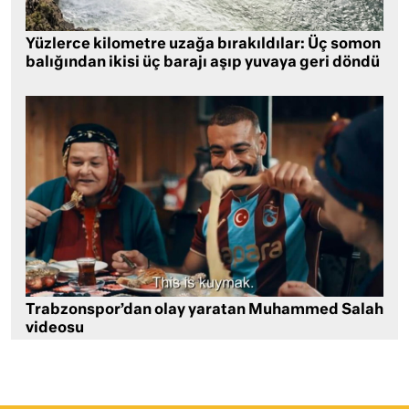
Yüzlerce kilometre uzağa bırakıldılar: Üç somon
balığından ikisi üç barajı aşıp yuvaya geri döndü
Trabzonspor’dan olay yaratan Muhammed Salah
videosu