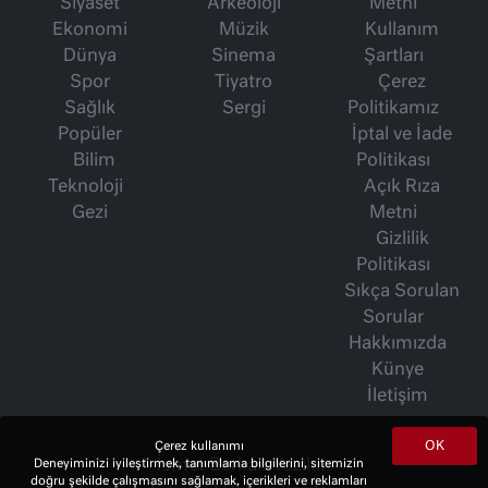
Siyaset
Arkeoloji
Metni
Ekonomi
Müzik
Kullanım
Dünya
Sinema
Şartları
Spor
Tiyatro
Çerez
Sağlık
Sergi
Politikamız
Popüler
İptal ve İade
Bilim
Politikası
Teknoloji
Açık Rıza
Gezi
Metni
Gizlilik
Politikası
Sıkça Sorulan
Sorular
Hakkımızda
Künye
İletişim
OK
Çerez kullanımı
İsmet Berkan Yazıları
Deneyiminizi iyileştirmek, tanımlama bilgilerini, sitemizin
doğru şekilde çalışmasını sağlamak, içerikleri ve reklamları