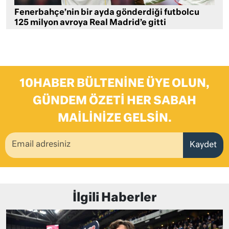
Fenerbahçe’nin bir ayda gönderdiği futbolcu
125 milyon avroya Real Madrid’e gitti
10HABER BÜLTENINE ÜYE OLUN,
GÜNDEM ÖZETI HER SABAH
MAILINIZE GELSIN.
Kaydet
İlgili Haberler