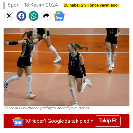
Spor
18 Kasım 2024
Bu haber 2 yıl önce yayınlandı
Zeren'in Fenerbahçe galibiyeti önemli prim getirdi.
Takip Et
10Haber'i Google'da takip edin