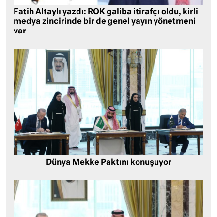
Fatih Altaylı yazdı: ROK galiba itirafçı oldu, kirli
medya zincirinde bir de genel yayın yönetmeni
var
Dünya Mekke Paktını konuşuyor