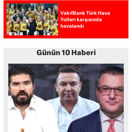
VakıfBank Türk Hava
Yolları karşısında
havalandı
Günün 10 Haberi