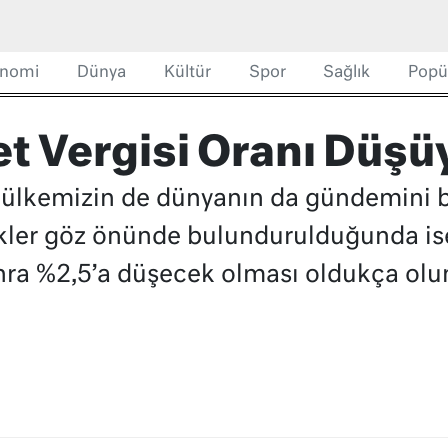
nomi
Dünya
Kültür
Spor
Sağlık
Popü
et Vergisi Oranı Düşü
ri ülkemizin de dünyanın da gündemini 
ler göz önünde bulundurulduğunda ise
nra %2,5’a düşecek olması oldukça olum