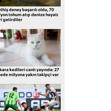
hiş deney başarılı oldu, 70
lyon tohum atıp denize hayatı
i getirdiler
ara kedileri canlı yayında: 27
kede milyona yakın takipçi var