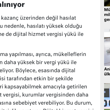
lınıyor
Müt
mi
t kazanç üzerinden değil hasılat
ger
u nedenle, hasılatı yüksek olduğu
e de dijital hizmet vergisi yükü ile
ma yapılması, ayrıca, mükelleflerin
 daha yüksek bir vergi yükü ile
Ank
liyor. Böylece, esasında dijital
ül
i tarafından etkin bir şekilde
i kapsayabilmek amacıyla getirilen
met vergisi, kurumlar vergisinden daha
asına sebebiyet verebiliyor. Bu durum,