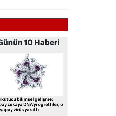
Günün 10 Haberi
rkutucu bilimsel gelişme:
ay zekaya DNA’yı öğrettiler, o
yapay virüs yarattı