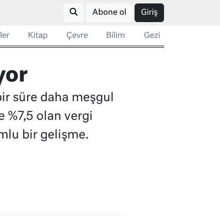
Abone ol
Giriş
ler
Kitap
Çevre
Bilim
Gezi
yor
bir süre daha meşgul
 %7,5 olan vergi
lu bir gelişme.