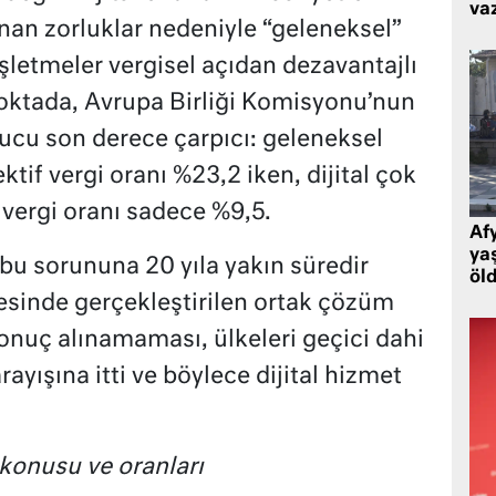
va
nan zorluklar nedeniyle “geleneksel”
işletmeler vergisel açıdan dezavantajlı
oktada, Avrupa Birliği Komisyonu’nun
nucu son derece çarpıcı: geleneksel
ktif vergi oranı %23,2 iken, dijital çok
f vergi oranı sadece %9,5.
Af
ya
 bu sorununa 20 yıla yakın süredir
öl
sinde gerçekleştirilen ortak çözüm
sonuç alınamaması, ülkeleri geçici dahi
rayışına itti ve böylece dijital hizmet
 konusu ve oranları