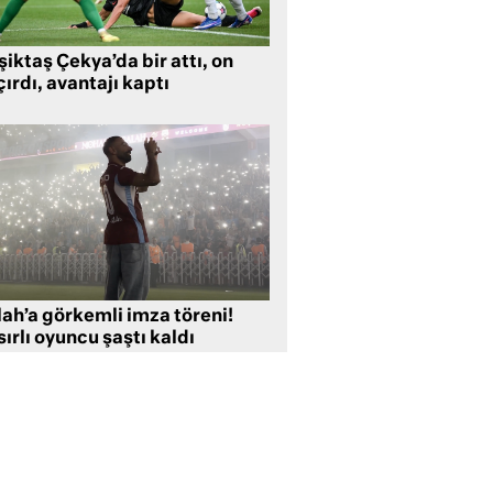
iktaş Çekya’da bir attı, on
ırdı, avantajı kaptı
lah’a görkemli imza töreni!
ırlı oyuncu şaştı kaldı