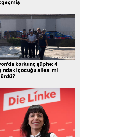
zgeçmiş
yon’da korkunç şüphe: 4
şındaki çocuğu ailesi mi
dürdü?