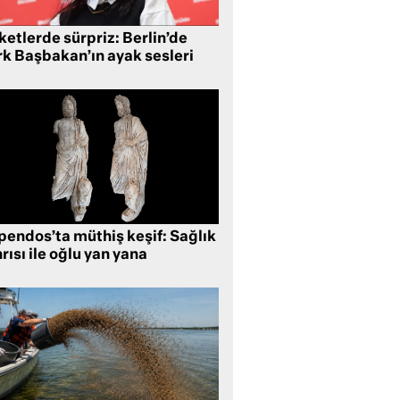
etlerde sürpriz: Berlin’de
rk Başbakan’ın ayak sesleri
pendos’ta müthiş keşif: Sağlık
rısı ile oğlu yan yana