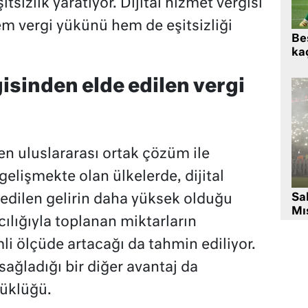
tsizlik yaratıyor. Dijital hizmet vergisi
m vergi yükünü hem de eşitsizliği
Beş
kaç
gisinden elde edilen vergi
en uluslararası ortak çözüm ile
gelişmekte olan ülkelerde, dijital
Sa
 edilen gelirin daha yüksek olduğu
Mıs
acılığıyla toplanan miktarların
i ölçüde artacağı da tahmin ediliyor.
 sağladığı bir diğer avantaj da
üklüğü.