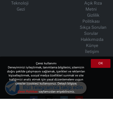
Teknoloji
Açık Rıza
Gezi
Metni
Gizlilik
Politikası
Sıkça Sorulan
Sorular
Hakkımızda
Künye
İletişim
OK
Çerez kullanımı
İsmet Berkan Yazıları
Deneyiminizi iyileştirmek, tanımlama bilgilerini, sitemizin
doğru şekilde çalışmasını sağlamak, içerikleri ve reklamları
Ertuğrul Özkök Yazıları
kişiselleştirmek, sosyal medya özellikleri sunmak ve site
Haftalık Gazete
trafiğimizi analiz etmek için yasal düzenlemelere uygun
çerezler (cookies) kullanıyoruz. Detaylı bilgiye;
Bizi Telegram'da takip edin
Çerez Politikası
sayfamızdan erişebilirsiniz.
© 2023 Copyright:
10Haber