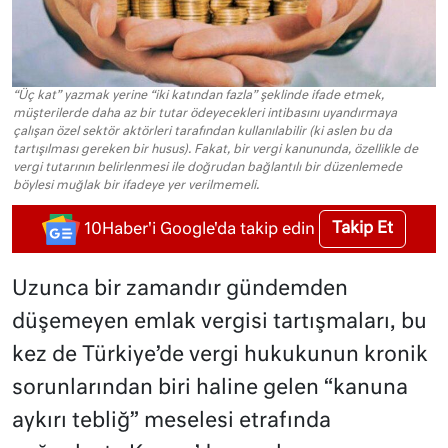
“Üç kat” yazmak yerine “iki katından fazla” şeklinde ifade etmek,
müşterilerde daha az bir tutar ödeyecekleri intibasını uyandırmaya
çalışan özel sektör aktörleri tarafından kullanılabilir (ki aslen bu da
tartışılması gereken bir husus). Fakat, bir vergi kanununda, özellikle de
vergi tutarının belirlenmesi ile doğrudan bağlantılı bir düzenlemede
böylesi muğlak bir ifadeye yer verilmemeli.
Takip Et
10Haber'i Google'da takip edin
Uzunca bir zamandır gündemden
düşemeyen emlak vergisi tartışmaları, bu
kez de Türkiye’de vergi hukukunun kronik
sorunlarından biri haline gelen “kanuna
aykırı tebliğ” meselesi etrafında