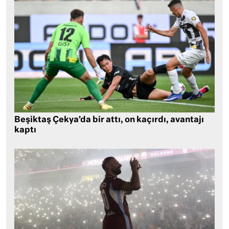
Beşiktaş Çekya’da bir attı, on kaçırdı, avantajı
kaptı