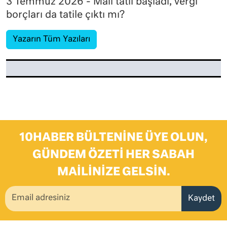
3 Temmuz 2026 - Mali tatil başladı, vergi
borçları da tatile çıktı mı?
Yazarın Tüm Yazıları
10HABER BÜLTENINE ÜYE OLUN,
GÜNDEM ÖZETI HER SABAH
MAILINIZE GELSIN.
Kaydet