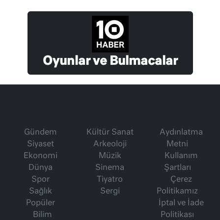
Oyunlar ve Bulmacalar
Gündem
Kültür Sanat
Aydınlatma
Siyaset
Arkeoloji
Metni
Ekonomi
Müzik
Kullanım
Dünya
Sinema
Şartları
Spor
Tiyatro
Çerez
Sağlık
Sergi
Politikamız
Popüler
İptal ve İade
Bilim
Politikası