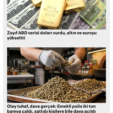
Zayıf ABD verisi doları vurdu, altın ve euroyu
yükseltti
Olay tuhaf, dava gerçek: Emekli polis iki ton
bamya çaldı, sattığı kişilere bile dava açıldı