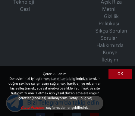
Teknoloji
Açık Rıza
Gezi
Metni
Gizlilik
Politikası
Sıkça Sorulan
Sorular
Hakkımızda
Künye
İletişim
OK
Çerez kullanımı
Deneyiminizi iyileştirmek, tanımlama bilgilerini, sitemizin
İsmet Berkan Yazıları
doğru şekilde çalışmasını sağlamak, içerikleri ve reklamları
Ertuğrul Özkök Yazıları
kişiselleştirmek, sosyal medya özellikleri sunmak ve site
trafiğimizi analiz etmek için yasal düzenlemelere uygun
Haftalık Gazete
çerezler (cookies) kullanıyoruz. Detaylı bilgiye;
Bizi Telegram'da takip edin
Çerez Politikası
sayfamızdan erişebilirsiniz.
© 2023 Copyright:
10Haber