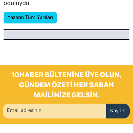
ödülüydü
Yazarın Tüm Yazıları
10HABER BÜLTENINE ÜYE OLUN,
GÜNDEM ÖZETI HER SABAH
MAILINIZE GELSIN.
Kaydet