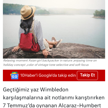
Relaxing moment Asian girl backpacker in nature ,enjoying time on
holiday concept ,color of vintage tone selective and soft focus
Takip Et
10Haber'i Google'da takip edin
Geçtiğimiz yaz Wimbledon
karşılaşmalarına ait notlarımı karıştırırken
7 Temmuz’da oynanan Alcaraz–Humbert