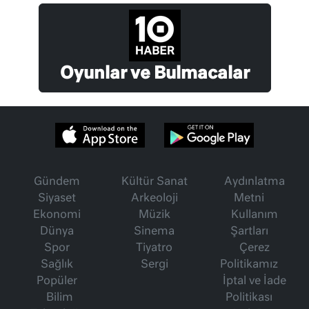
Oyunlar ve Bulmacalar
Gündem
Kültür Sanat
Aydınlatma
Siyaset
Arkeoloji
Metni
Ekonomi
Müzik
Kullanım
Dünya
Sinema
Şartları
Spor
Tiyatro
Çerez
Sağlık
Sergi
Politikamız
Popüler
İptal ve İade
Bilim
Politikası