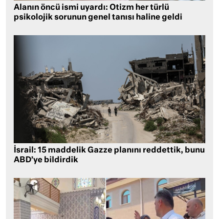
Alanın öncü ismi uyardı: Otizm her türlü
psikolojik sorunun genel tanısı haline geldi
İsrail: 15 maddelik Gazze planını reddettik, bunu
ABD’ye bildirdik