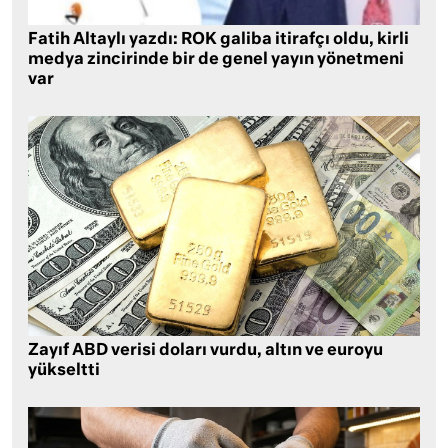
Fatih Altaylı yazdı: ROK galiba itirafçı oldu, kirli
medya zincirinde bir de genel yayın yönetmeni
var
Zayıf ABD verisi doları vurdu, altın ve euroyu
yükseltti