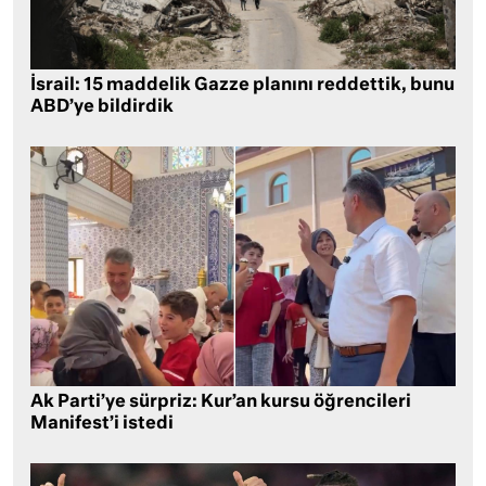
İsrail: 15 maddelik Gazze planını reddettik, bunu
ABD’ye bildirdik
Ak Parti’ye sürpriz: Kur’an kursu öğrencileri
Manifest’i istedi