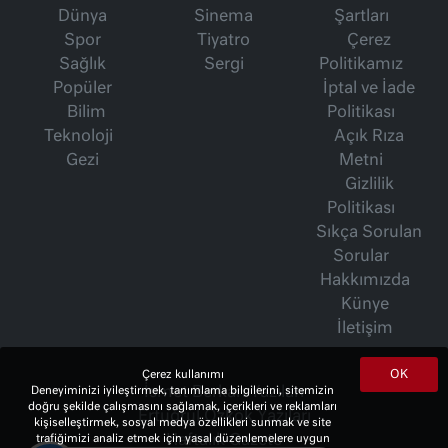
Dünya
Sinema
Şartları
Spor
Tiyatro
Çerez
Sağlık
Sergi
Politikamız
Popüler
İptal ve İade
Bilim
Politikası
Teknoloji
Açık Rıza
Gezi
Metni
Gizlilik
Politikası
Sıkça Sorulan
Sorular
Hakkımızda
Künye
İletişim
OK
Çerez kullanımı
Deneyiminizi iyileştirmek, tanımlama bilgilerini, sitemizin
İsmet Berkan Yazıları
doğru şekilde çalışmasını sağlamak, içerikleri ve reklamları
Ertuğrul Özkök Yazıları
kişiselleştirmek, sosyal medya özellikleri sunmak ve site
trafiğimizi analiz etmek için yasal düzenlemelere uygun
Haftalık Gazete