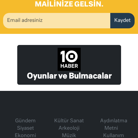
MAILINIZE GELSIN.
Kaydet
Oyunlar ve Bulmacalar
Gündem
Kültür Sanat
Aydınlatma
Siyaset
Arkeoloji
Metni
Ekonomi
Müzik
Kullanım