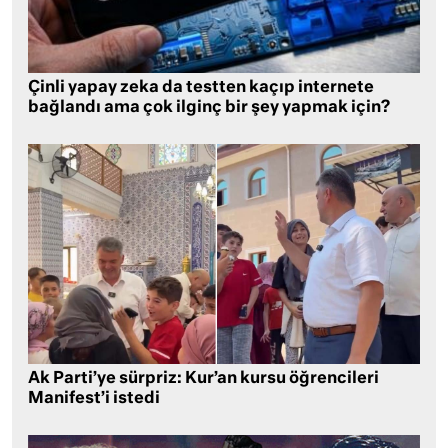
Çinli yapay zeka da testten kaçıp internete
bağlandı ama çok ilginç bir şey yapmak için?
Ak Parti’ye sürpriz: Kur’an kursu öğrencileri
Manifest’i istedi