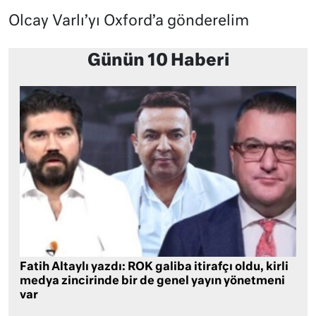
Olcay Varlı’yı Oxford’a gönderelim
Günün 10 Haberi
Fatih Altaylı yazdı: ROK galiba itirafçı oldu, kirli
medya zincirinde bir de genel yayın yönetmeni
var