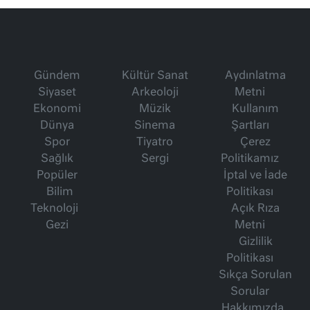
Gündem
Kültür Sanat
Aydınlatma
Siyaset
Arkeoloji
Metni
Ekonomi
Müzik
Kullanım
Dünya
Sinema
Şartları
Spor
Tiyatro
Çerez
Sağlık
Sergi
Politikamız
Popüler
İptal ve İade
Bilim
Politikası
Teknoloji
Açık Rıza
Gezi
Metni
Gizlilik
Politikası
Sıkça Sorulan
Sorular
Hakkımızda