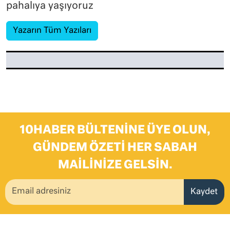
pahalıya yaşıyoruz
Yazarın Tüm Yazıları
10HABER BÜLTENINE ÜYE OLUN,
GÜNDEM ÖZETI HER SABAH
MAILINIZE GELSIN.
Kaydet