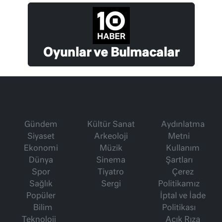
Oyunlar ve Bulmacalar
Gündem
Kültür Sanat
Aydınlatma
Siyaset
Arkeoloji
Metni
Ekonomi
Müzik
Kullanım
Dünya
Sinema
Şartları
Spor
Tiyatro
Çerez
Sağlık
Sergi
Politikamız
Popüler
İptal ve İade
Bilim
Politikası
Teknoloji
Açık Rıza