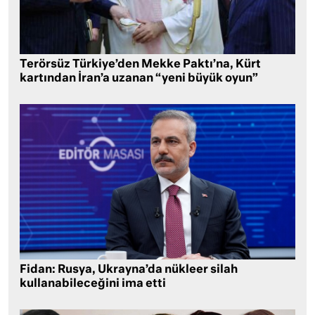
Terörsüz Türkiye’den Mekke Paktı’na, Kürt
kartından İran’a uzanan “yeni büyük oyun”
Fidan: Rusya, Ukrayna’da nükleer silah
kullanabileceğini ima etti