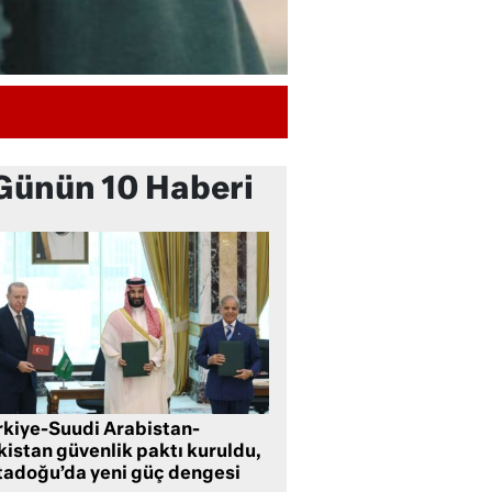
Günün 10 Haberi
rkiye-Suudi Arabistan-
kistan güvenlik paktı kuruldu,
tadoğu’da yeni güç dengesi