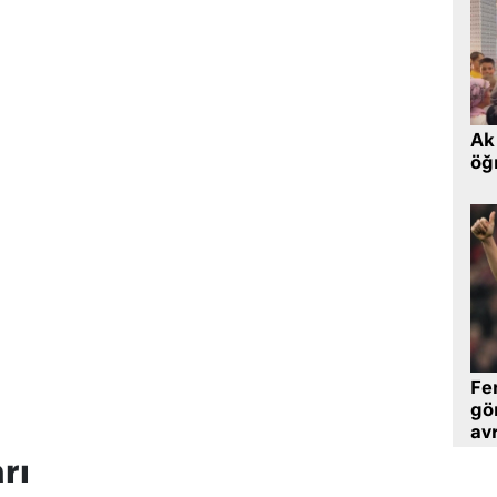
Ak 
öğr
Fe
gö
avr
rı