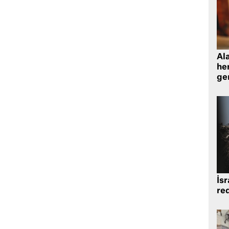
Al
her
gen
İsr
re