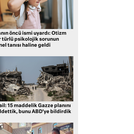
anın öncü ismi uyardı: Otizm
 türlü psikolojik sorunun
el tanısı haline geldi
ail: 15 maddelik Gazze planını
ddettik, bunu ABD’ye bildirdik