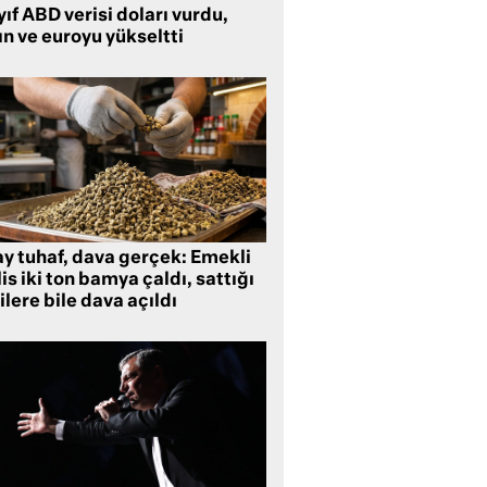
ıf ABD verisi doları vurdu,
ın ve euroyu yükseltti
ay tuhaf, dava gerçek: Emekli
is iki ton bamya çaldı, sattığı
ilere bile dava açıldı