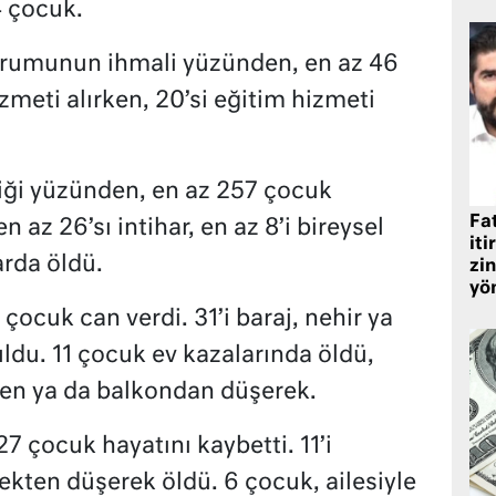
4 çocuk.
urumunun ihmali yüzünden, en az 46
zmeti alırken, 20’si eğitim hizmeti
iği yüzünden, en az 257 çocuk
Fat
n az 26’sı intihar, en az 8’i bireysel
iti
arda öldü.
zin
yö
çocuk can verdi. 31’i baraj, nehir ya
du. 11 çocuk ev kazalarında öldü,
den ya da balkondan düşerek.
27 çocuk hayatını kaybetti. 11’i
ekten düşerek öldü. 6 çocuk, ailesiyle