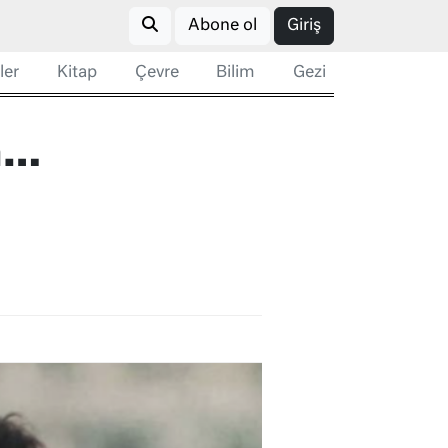
Abone ol
Giriş
ler
Kitap
Çevre
Bilim
Gezi
n…