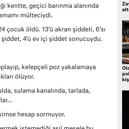
Zay
iği kentte, geçici barınma alanında
alt
tamamı mülteciydi.
 çocuk öldü. 13’ü akran şiddeti, 6’sı
 şiddet, 4’ü ev içi şiddet sonucuydu.
oplayıp, kelepçeli poz yakalamaya
Ol
pol
kları ölüyor.
kiş
ulda, sulama kanalında, tarlada,
lar…
kimse hesap sormuyor.
termek istemediği asıl mesele bu…