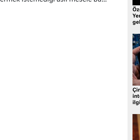
Öz
Yen
ge
Çin
in
ilg