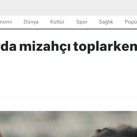
nomi
Dünya
Kültür
Spor
Sağlık
Popü
rda mizahçı toplarke