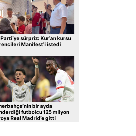
Parti’ye sürpriz: Kur’an kursu
encileri Manifest’i istedi
nerbahçe’nin bir ayda
nderdiği futbolcu 125 milyon
oya Real Madrid’e gitti