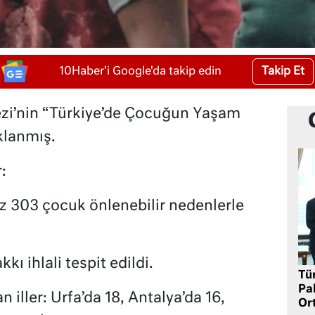
Takip Et
10Haber'i Google'da takip edin
zi’nin “Türkiye’de Çocuğun Yaşam
ıklanmış.
:
 az 303 çocuk önlenebilir nedenlerle
ı ihlali tespit edildi.
Tü
Pa
iller: Urfa’da 18, Antalya’da 16,
Or