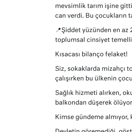
mevsimlik tarım işine gitt
can verdi. Bu çocukların 
📍Şiddet yüzünden en az 24
toplumsal cinsiyet temelli
Kısacası bilanço felaket!
Siz, sokaklarda mizahçı t
çalışırken bu ülkenin çocu
Sağlık hizmeti alırken, ok
balkondan düşerek ölüyor
Kimse gündeme almıyor, 
Devletin göremediği, gös