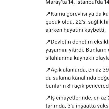
Maraş’ta 14, İstanbul’da 1
📍Kamu görevlisi ya da k
çocuk öldü. 22’si sağlık hi
alırken hayatını kaybetti.
📍Devletin denetim eksikl
yaşamını yitirdi. Bunların e
silahlanma kaynaklı olayl
📍Açık alanlarda, en az 39 
da sulama kanalında boğul
bunların 8’i açık pencere
📍İş cinayetlerinde, en az 
tarımda, 3’ü inşaatta yüks