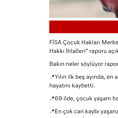
FİSA Çocuk Hakları Merke
Hakkı İhlalleri” raporu aç
Bakın neler söylüyor rapor
📍Yılın ilk beş ayında, en
hayatını kaybetti.
📍69 ilde, çocuk yaşam hakk
📍En çok can kaybı yaşanan 