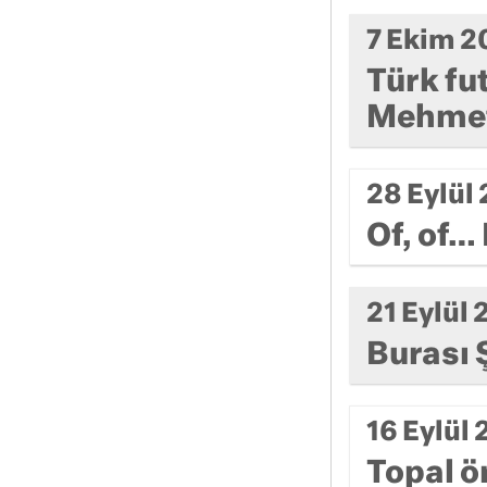
7 Ekim 2
Türk fu
Mehmet 
28 Eylül
Of, of…
21 Eylül
Burası 
16 Eylül
Topal ö