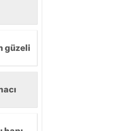
 güzeli
macı