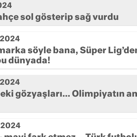
024
hçe sol gösterip sağ vurdu
 2024
arka söyle bana, Süper Lig’den
bu dünyada!
 2024
ki gözyaşları… Olimpiyatın a
 2024