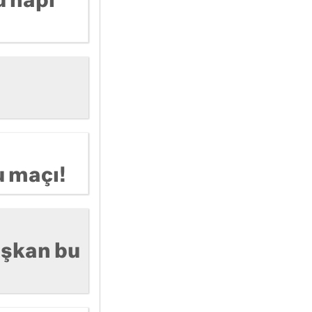
u hapı
u maçı!
aşkan bu