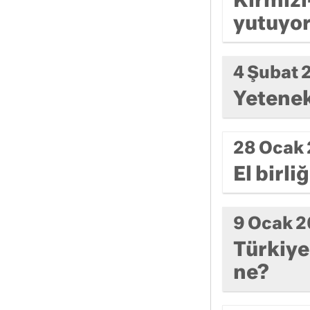
Kırmızı
yutuyo
4 Şubat 
Yetenek
28 Ocak
El birli
9 Ocak 
Türkiye
ne?