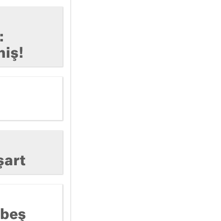
:
miş!
şart
 beş