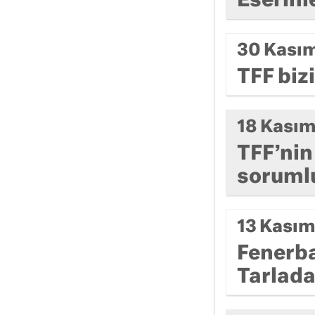
Eserinl
30 Kası
TFF biz
18 Kası
TFF’nin
soruml
13 Kası
Fenerba
Tarlada