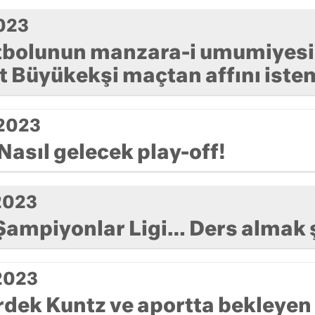
023
tbolunun manzara-i umumiyesi
Büyükekşi maçtan affını iste
 2023
 Nasıl gelecek play-off!
 2023
Şampiyonlar Ligi… Ders almak 
 2023
rdek Kuntz ve aportta bekleyen