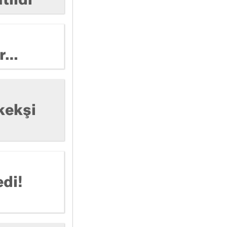
tıldı
or…
kekşi
di!