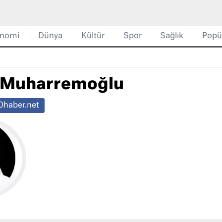
nomi
Dünya
Kültür
Spor
Sağlık
Popü
 Muharremoğlu
haber.net