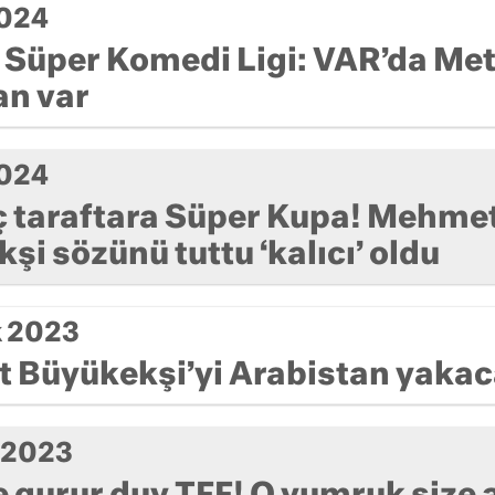
2024
 Süper Komedi Ligi: VAR’da Me
an var
2024
ç taraftara Süper Kupa! Mehme
şi sözünü tuttu ‘kalıcı’ oldu
k 2023
 Büyükekşi’yi Arabistan yaka
k 2023