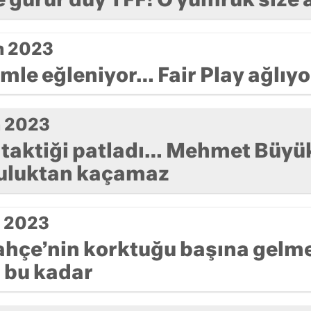
e gurur duy TFF! O yumruk size a
m 2023
imle eğleniyor… Fair Play ağlıy
m 2023
 taktiği patladı… Mehmet Büyü
uluktan kaçamaz
m 2023
hçe’nin korktuğu başına gelme
 bu kadar