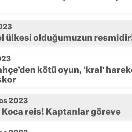
2023
l ülkesi olduğumuzun resmidir
023
hçe’den kötü oyun, ‘kral’ harek
skor
os 2023
! Koca reis! Kaptanlar göreve