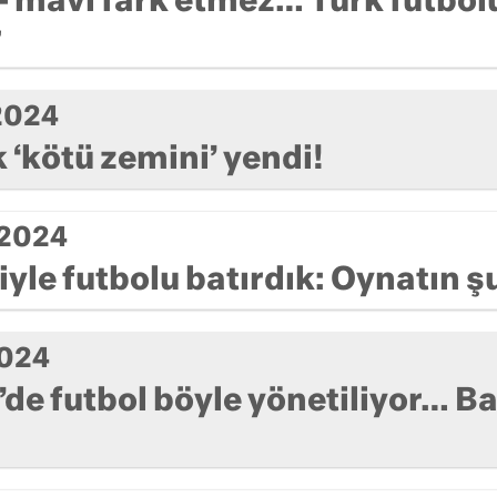
- mavi fark etmez… Türk futbol
r
2024
 ‘kötü zemini’ yendi!
 2024
ğiyle futbolu batırdık: Oynatın ş
2024
’de futbol böyle yönetiliyor… B