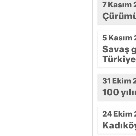
7 Kasım
Çürümüş
5 Kasım
Savaş g
Türkiy
31 Ekim 
100 yıl
24 Ekim
Kadıköy