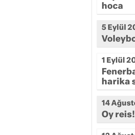
hoca
5 Eylül 
Voleybo
1 Eylül 2
Fenerba
harika 
14 Ağust
Oy reis