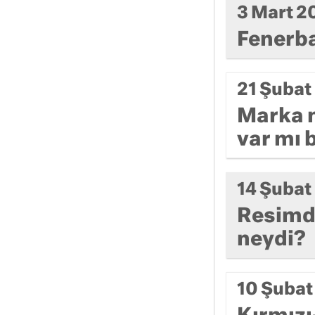
3 Mart 2
Fenerba
21 Şubat
Marka m
var mı 
14 Şubat
Resimde
neydi?
10 Şubat