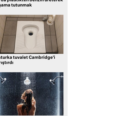
rda plastikten benzin üreterek
şama tutunmak
aturka tuvalet Cambridge’i
ıştırdı