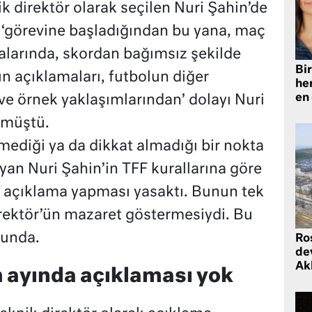
nik direktör olarak seçilen Nuri Şahin’de
 ‘görevine başladığından bu yana, maç
arında, skordan bağımsız şekilde
Bir
n açıklamaları, futbolun diğer
he
en
 ve örnek yaklaşımlarından’ dolayı Nuri
lmüştü.
mediği ya da dikkat almadığı bir nokta
yan Nuri Şahin’in TFF kurallarına göre
 açıklama yapması yasaktı. Bunun tek
direktör’ün mazaret göstermesiydi. Bu
runda.
Ro
de
Ak
m ayında açıklaması yok