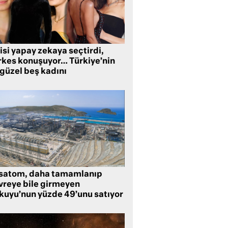
isi yapay zekaya seçtirdi,
rkes konuşuyor… Türkiye’nin
 güzel beş kadını
satom, daha tamamlanıp
vreye bile girmeyen
kuyu’nun yüzde 49’unu satıyor