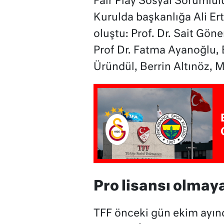
Fair Play Sosyal Sorumlul
Kurulda başkanlığa Ali Ert
oluştu: Prof. Dr. Sait Gön
Prof Dr. Fatma Ayanoğlu, 
Üründül, Berrin Altınöz, M
Pro lisansı olmaya
TFF önceki gün ekim ayınd