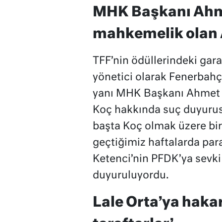
MHK Başkanı Ahme
mahkemelik olan A
TFF’nin ödüllerindeki gar
yönetici olarak Fenerbahç
yanı MHK Başkanı Ahmet 
Koç hakkında suç duyurus
başta Koç olmak üzere bi
geçtiğimiz haftalarda par
Ketenci’nin PFDK’ya sevki
duyuruluyordu.
Lale Orta’ya haka