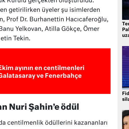
uk Kurulu gerçekten oluşturuldu.
en getirilirken üyeler şu isimlerden
en, Prof Dr. Burhanettin Hacıcaferoğlu,
Te
Banu Yelkovan, Atilla Gökçe, Ömer
Pak
uz
etin Tekin.
Ekim ayının en centilmenleri
Galatasaray ve Fenerbahçe
Fi
sil
n Nuri Şahin’e ödül
a centilmenlik ödüllerini kazananları