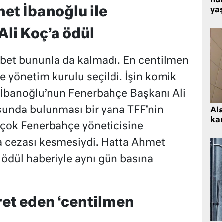
hu
t İbanoğlu ile
ya
li Koç’a ödül
abet bununla da kalmadı. En centilmen
e yönetim kurulu seçildi. İşin komik
İbanoğlu’nun Fenerbahçe Başkanı Ali
unda bulunması bir yana TFF’nin
Al
kar
rçok Fenerbahçe yöneticisine
a cezası kesmesiydi. Hatta Ahmet
 ödül haberiyle aynı gün basına
ret eden ‘centilmen