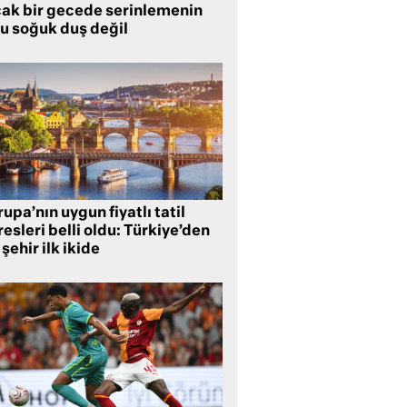
cak bir gecede serinlemenin
lu soğuk duş değil
upa’nın uygun fiyatlı tatil
esleri belli oldu: Türkiye’den
 şehir ilk ikide