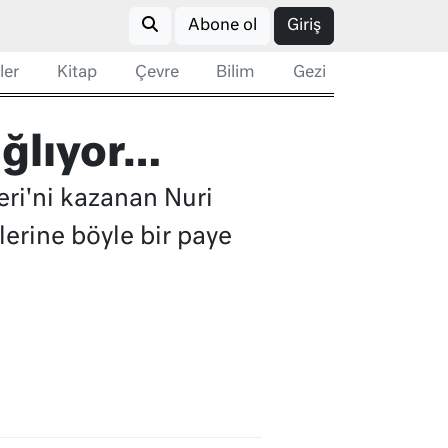
Abone ol
Giriş
ler
Kitap
Çevre
Bilim
Gezi
ağlıyor…
eri'ni kazanan Nuri
lerine böyle bir paye