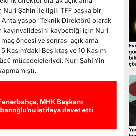
knik direktör olarak açıklama
Nuri Şahin ile ilgili TFF başka bir
 Antalyaspor Teknik Direktörü olarak
kayınvalidesini kaybettiği için Nuri
 maç öncesi ve sonrası açıklama
Ev
a 5 Kasım’daki Beşiktaş ve 10 Kasım
gü
bil
ücü mücadeleleriydi. Nuri Şahin’in
çö
 yapmamıştı.
Fenerbahçe, MHK Başkanı
İbanoğlu’nu istifaya davet etti
Ya