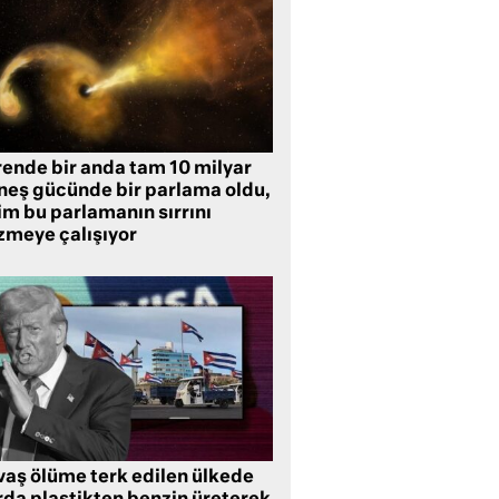
rende bir anda tam 10 milyar
neş gücünde bir parlama oldu,
im bu parlamanın sırrını
zmeye çalışıyor
vaş ölüme terk edilen ülkede