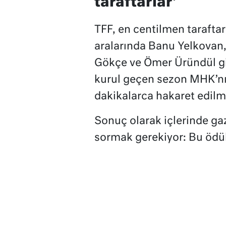
taraftarlar’
TFF, en centilmen tarafta
aralarında Banu Yelkovan, 
Gökçe ve Ömer Üründül gi
kurul geçen sezon MHK’nı
dakikalarca hakaret edilme
Sonuç olarak içlerinde gaz
sormak gerekiyor: Bu ödüll