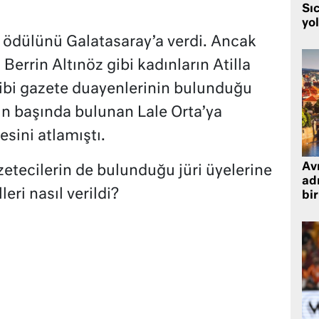
Sı
yo
r ödülünü Galatasaray’a verdi. Ancak
Berrin Altınöz gibi kadınların Atilla
bi gazete duayenlerinin bulunduğu
n başında bulunan Lale Orta’ya
sini atlamıştı.
Avr
etecilerin de bulunduğu jüri üyelerine
adr
eri nasıl verildi?
bir