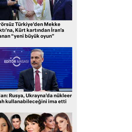
rörsüz Türkiye’den Mekke
tı’na, Kürt kartından İran’a
anan “yeni büyük oyun”
dan: Rusya, Ukrayna’da nükleer
ah kullanabileceğini ima etti