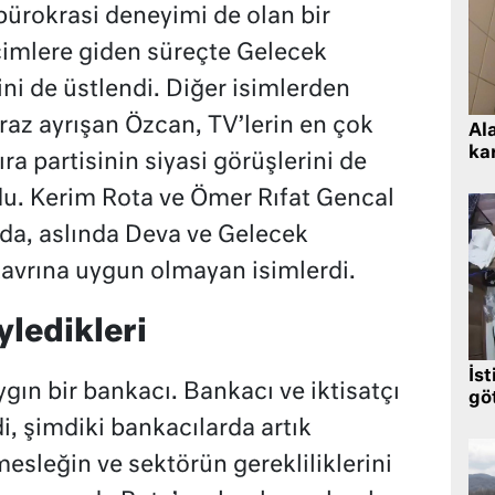
ürokrasi deneyimi de olan bir
eçimlere giden süreçte Gelecek
ini de üstlendi. Diğer isimlerden
raz ayrışan Özcan, TV’lerin en çok
Al
kar
ra partisinin siyasi görüşlerini de
ldu. Kerim Rota ve Ömer Rıfat Gencal
nda, aslında Deva ve Gelecek
tavrına uygun olmayan isimlerdi.
yledikleri
İst
gın bir bankacı. Bankacı ve iktisatçı
gö
, şimdiki bankacılarda artık
sleğin ve sektörün gerekliliklerini