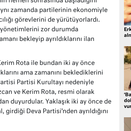
in hemen sonrasında başladığını
 aynı zamanda partilerinin ekonomiyle
ılığı görevlerini de yürütüyorlardı.
n yönetimlerini zor durumda
Er
al
manı bekleyip ayrıldıklarını ilan
rim Rota ile bundan iki ay önce
larını ama zamanını beklediklerini
rtisi Partisi Kurultayı nedeniyle
can ve Kerim Rota, resmi olarak
‘Ba
dol
dan duyurdular. Yaklaşık iki ay önce de
vu
 girdiği Deva Partisi’nden ayrıldığını