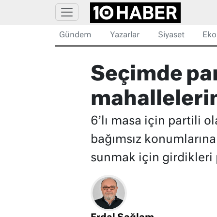
Gündem
Yazarlar
Siyaset
Eko
Seçimde part
mahalleleri
6’lı masa için partili o
bağımsız konumlarına g
sunmak için girdikleri p