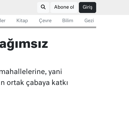
Abone ol
Giriş
ler
Kitap
Çevre
Bilim
Gezi
bağımsız
i mahallelerine, yani
n ortak çabaya katkı