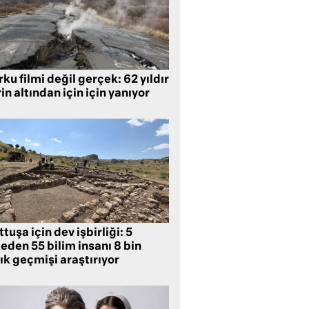
ku filmi değil gerçek: 62 yıldır
in altından için için yanıyor
tuşa için dev işbirliği: 5
eden 55 bilim insanı 8 bin
lık geçmişi araştırıyor