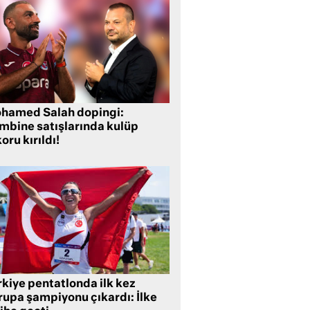
hamed Salah dopingi:
mbine satışlarında kulüp
oru kırıldı!
rkiye pentatlonda ilk kez
rupa şampiyonu çıkardı: İlke