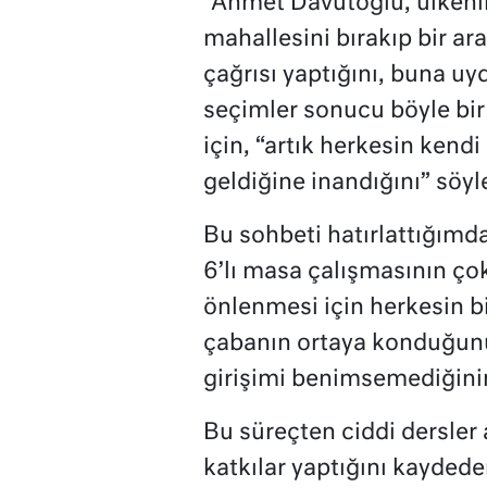
“Ahmet Davutoğlu, ülkenin
mahallesini bırakıp bir ar
çağrısı yaptığını, buna uy
seçimler sonucu böyle bi
için, “artık herkesin ken
geldiğine inandığını” söyl
Bu sohbeti hatırlattığımd
6’lı masa çalışmasının ço
önlenmesi için herkesin bi
çabanın ortaya konduğunu
girişimi benimsemediğinin 
Bu süreçten ciddi dersler 
katkılar yaptığını kayded