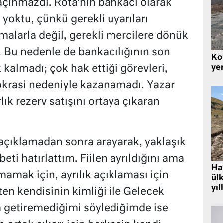
açınmazdı. Rota’nın bankacı olarak
 yoktu, çünkü gerekli uyarıları
alarla değil, gerekli mercilere dönük
ı. Bu nedenle de bankacılığının son
Kor
yer
 kalmadı; çok hak ettiği görevleri,
rokrasi nedeniyle kazanamadı. Yazar
lık rezerv satışını ortaya çıkaran
 açıklamadan sonra arayarak, yaklaşık
eti hatırlattım. Fiilen ayrıldığını ama
Hat
amak için, ayrılık açıklaması için
ülk
yıl
ten kendisinin kimliği ile Gelecek
aya getiremediğimi söylediğimde ise