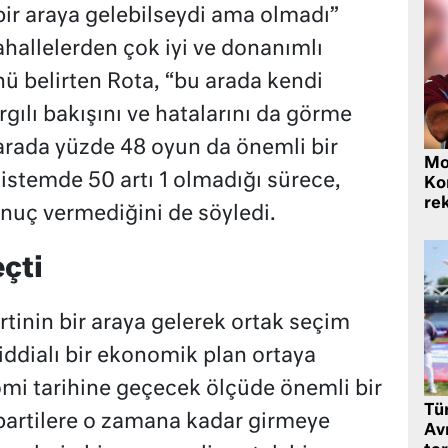
bir araya gelebilseydi ama olmadı”
hallelerden çok iyi ve donanımlı
ü belirten Rota, “bu arada kendi
ılı bakışını ve hatalarını da görme
arada yüzde 48 oyun da önemli bir
Mo
stemde 50 artı 1 olmadığı sürece,
Ko
rek
nuç vermediğini de söyledi.
eçti
tinin bir araya gelerek ortak seçim
 iddialı bir ekonomik plan ortaya
mi tarihine geçecek ölçüde önemli bir
Tü
 partilere o zamana kadar girmeye
Av