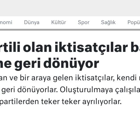
nomi
Dünya
Kültür
Spor
Sağlık
Popü
ili olan iktisatçılar 
ne geri dönüyor
lan ve bir araya gelen iktisatçılar, kend
eri dönüyorlar. Oluşturulmaya çalışıla
artilerden teker teker ayrılıyorlar.