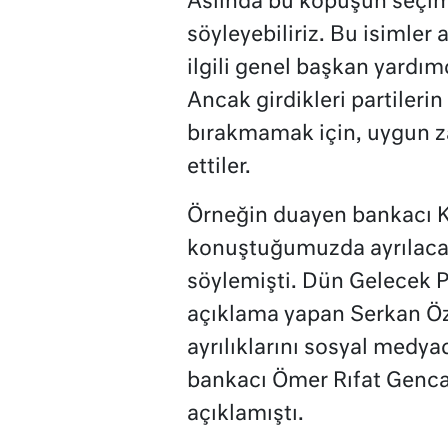
Aslında bu kopuşun seçim
söyleyebiliriz. Bu isimler
ilgili genel başkan yardımc
Ancak girdikleri partileri
bırakmamak için, uygun za
ettiler.
Örneğin duayen bankacı Ke
konuştuğumuzda ayrılacak
söylemişti. Dün Gelecek Pa
açıklama yapan Serkan Öz
ayrılıklarını sosyal medya
bankacı Ömer Rıfat Gencal,
açıklamıştı.