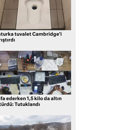
aturka tuvalet Cambridge’i
ıştırdı
ifa ederken 1,5 kilo da altın
türdü: Tutuklandı