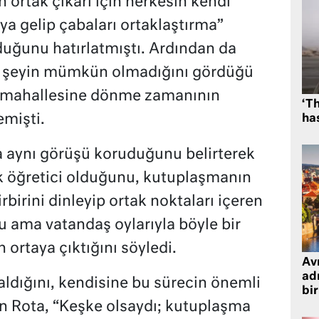
 ortak çıkarı için herkesin kendi
aya gelip çabaları ortaklaştırma”
duğunu hatırlatmıştı. Ardından da
r şeyin mümkün olmadığını gördüğü
di mahallesine dönme zamanının
‘Th
emişti.
has
a aynı görüşü koruduğunu belirterek
k öğretici olduğunu, kutuplaşmanın
rbirini dinleyip ortak noktaları içeren
 ama vatandaş oylarıyla böyle bir
ortaya çıktığını söyledi.
Avr
adr
aldığını, kendisine bu sürecin önemli
bir
en Rota, “Keşke olsaydı; kutuplaşma