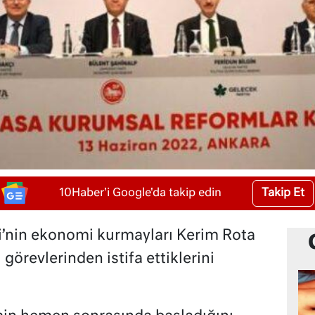
Takip Et
10Haber'i Google'da takip edin
i’nin ekonomi kurmayları Kerim Rota
görevlerinden istifa ettiklerini