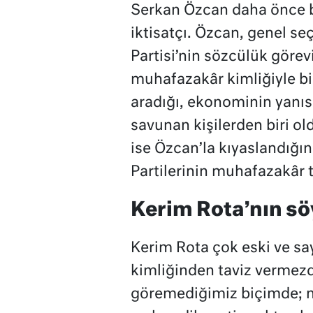
Serkan Özcan daha önce b
iktisatçı. Özcan, genel s
Partisi’nin sözcülük görev
muhafazakâr kimliğiyle bi
aradığı, ekonominin yanısı
savunan kişilerden biri o
ise Özcan’la kıyaslandığı
Partilerinin muhafazakâr 
Kerim Rota’nın sö
Kerim Rota çok eski ve say
kimliğinden taviz vermezdi
göremediğimiz biçimde; me