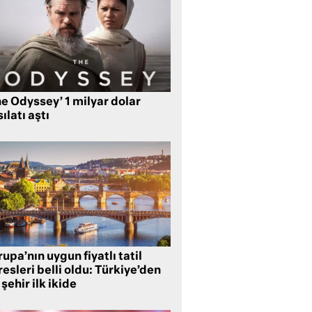
e Odyssey’ 1 milyar dolar
ılatı aştı
upa’nın uygun fiyatlı tatil
esleri belli oldu: Türkiye’den
 şehir ilk ikide