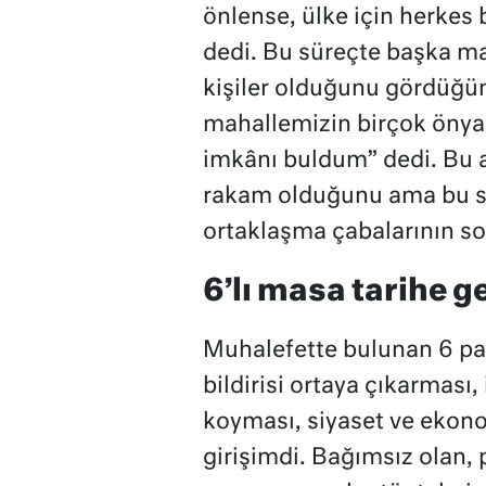
önlense, ülke için herkes 
dedi. Bu süreçte başka ma
kişiler olduğunu gördüğün
mahallemizin birçok önyarg
imkânı buldum” dedi. Bu 
rakam olduğunu ama bu si
ortaklaşma çabalarının so
6’lı masa tarihe g
Muhalefette bulunan 6 par
bildirisi ortaya çıkarması,
koyması, siyaset ve ekono
girişimdi. Bağımsız olan,