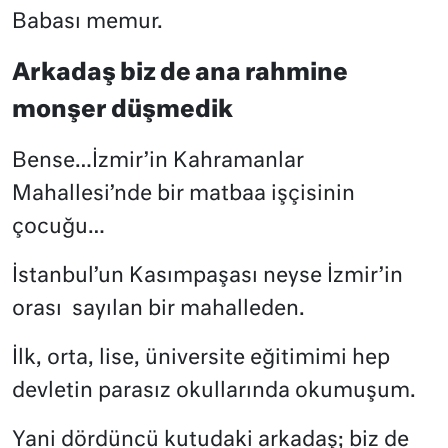
Babası memur.
Arkadaş biz de ana rahmine
monşer düşmedik
Bense…İzmir’in Kahramanlar
Mahallesi’nde bir matbaa işçisinin
çocuğu…
İstanbul’un Kasımpaşası neyse İzmir’in
orası
sayılan bir mahalleden.
İlk, orta, lise, üniversite eğitimimi hep
devletin parasız okullarında okumuşum.
Yani dördüncü kutudaki arkadaş; biz de