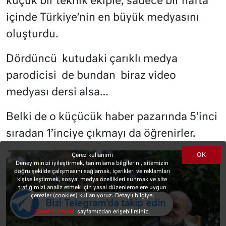
küçük bir teknik ekiple, sadece bir hafta
içinde Türkiye’nin en büyük medyasını
oluşturdu.
Dördüncü
kutudaki çarıklı medya
parodicisi
de bundan
biraz video
medyası dersi alsa…
Belki de o küçücük haber pazarında 5’inci
sıradan 1’inciye çıkmayı da öğrenirler.
OK
Çerez kullanımı
Deneyiminizi iyileştirmek, tanımlama bilgilerini, sitemizin
doğru şekilde çalışmasını sağlamak, içerikleri ve reklamları
kişiselleştirmek, sosyal medya özellikleri sunmak ve site
trafiğimizi analiz etmek için yasal düzenlemelere uygun
çerezler (cookies) kullanıyoruz. Detaylı bilgiye;
Bizi Telegram'da takip edin
Çerez Politikası
sayfamızdan erişebilirsiniz.