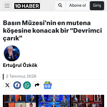
Abone ol
Giriş
Basın Müzesi’nin en mutena
köşesine konacak bir “Devrimci
çarık”
Ertuğrul Özkök
2 Temmuz 2026