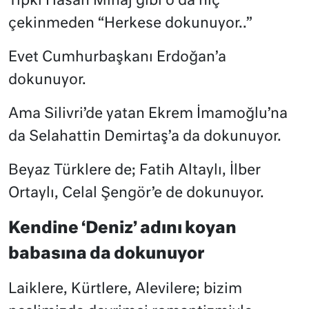
Tıpkı Hasan Minaj gibi o da hiç
çekinmeden “Herkese dokunuyor..”
Evet Cumhurbaşkanı Erdoğan’a
dokunuyor.
Ama Silivri’de yatan Ekrem İmamoğlu’na
da Selahattin Demirtaş’a da dokunuyor.
Beyaz Türklere de; Fatih Altaylı, İlber
Ortaylı, Celal Şengör’e de dokunuyor.
Kendine ‘Deniz’ adını koyan
babasına da dokunuyor
Laiklere, Kürtlere, Alevilere; bizim