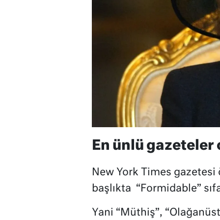
En ünlü gazeteler 
New York Times gazetesi ö
başlıkta
“Formidable” sıfa
Yani “Müthiş”, “Olağanüstü