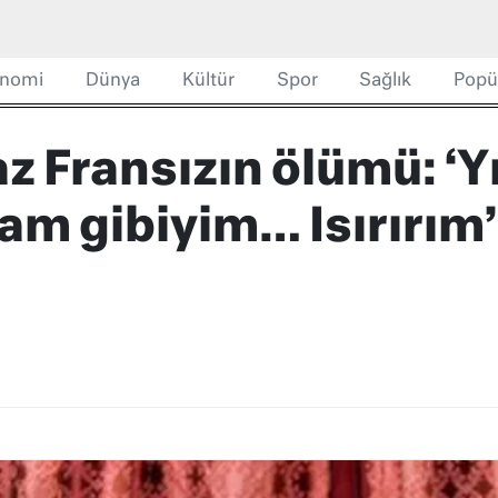
nomi
Dünya
Kültür
Spor
Sağlık
Popü
 Fransızın ölümü: ‘Yı
am gibiyim… Isırırım’