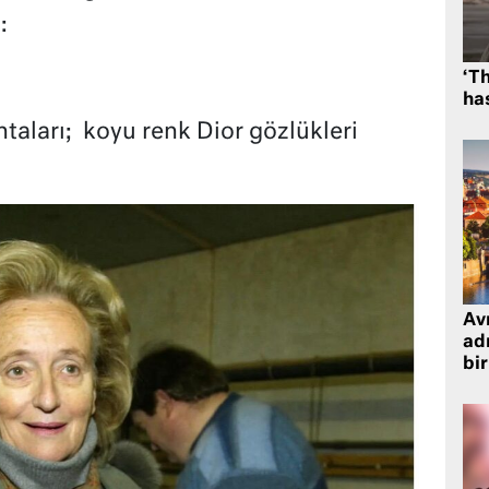
:
‘Th
has
taları;
koyu renk Dior gözlükleri
Avr
adr
bir