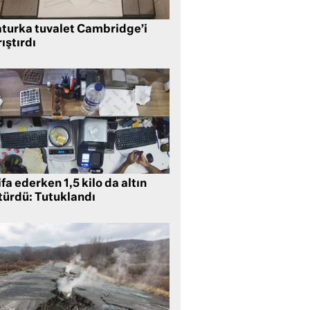
aturka tuvalet Cambridge’i
ıştırdı
ifa ederken 1,5 kilo da altın
türdü: Tutuklandı