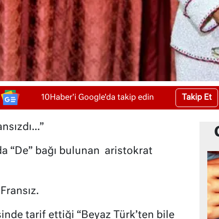
Takip Et
10Haber'i Google'da takip edin
ansızdı…”
da “De” bağı bulunan
aristokrat
Fransız.
de tarif ettiği “Beyaz Türk’ten bile