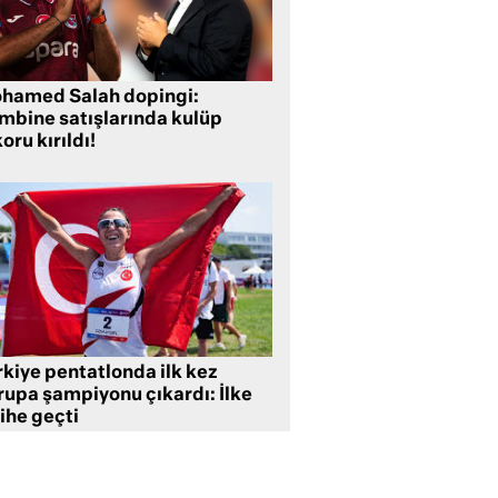
hamed Salah dopingi:
mbine satışlarında kulüp
oru kırıldı!
rkiye pentatlonda ilk kez
rupa şampiyonu çıkardı: İlke
ihe geçti