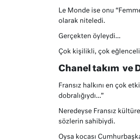
Le Monde ise onu “Femme d
olarak niteledi.
Gerçekten öyleydi…
Çok kişilikli, çok eğlencel
Chanel takım
ve 
Fransız halkını en çok etk
dobralığıydı…”
Neredeyse Fransız kültüre
sözlerin sahibiydi.
Oysa kocası Cumhurbaşka