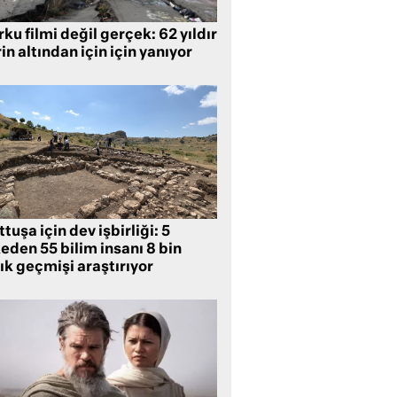
ku filmi değil gerçek: 62 yıldır
in altından için için yanıyor
tuşa için dev işbirliği: 5
eden 55 bilim insanı 8 bin
lık geçmişi araştırıyor