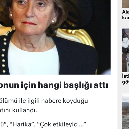
Al
kar
İst
gö
onun için hangi başlığı attı
lümü ile ilgili habere koyduğu
tını kullandı.
”, “Harika”, “Çok etkileyici…”