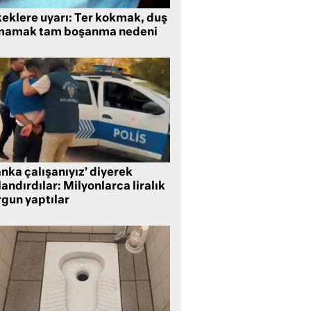
keklere uyarı: Ter kokmak, duş
mamak tam boşanma nedeni
nka çalışanıyız’ diyerek
andırdılar: Milyonlarca liralık
rgun yaptılar