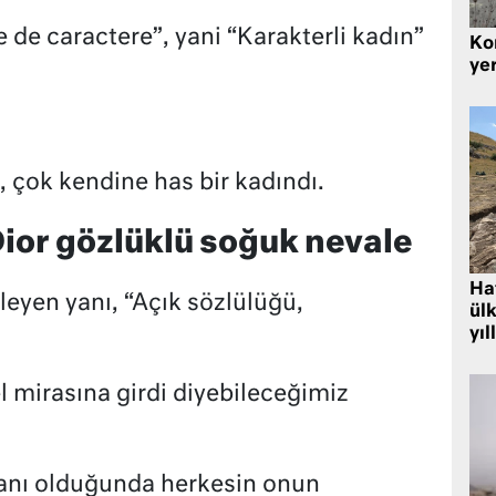
e caractere”, yani “Karakterli kadın”
Kor
yer
i, çok kendine has bir kadındı.
Dior gözlüklü soğuk nevale
Hat
ileyen yanı, “Açık sözlülüğü,
ülk
yıl
l mirasına girdi diyebileceğimiz
nı olduğunda herkesin onun