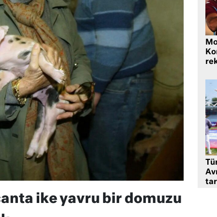
Mo
Ko
rek
Tü
Av
tar
anta ike yavru bir domuzu