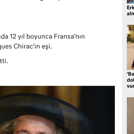
Er
al
ında 12 yıl boyunca Fransa’nın
es Chirac’ın eşi.
ti.
‘Ba
dol
vu