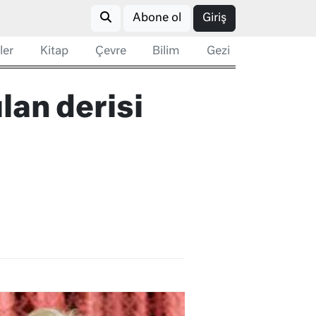
Abone ol
Giriş
ler
Kitap
Çevre
Bilim
Gezi
lan derisi