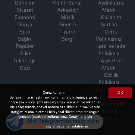
Gündem
Kültür Sanat
Aydınlatma
Siyaset
Arkeoloji
Metni
Ekonomi
Müzik
Kullanım
Dünya
Sinema
Şartları
Spor
Tiyatro
Çerez
Sağlık
Sergi
Politikamız
Popüler
İptal ve İade
Bilim
Politikası
Teknoloji
Açık Rıza
Gezi
Metni
Gizlilik
Politikası
Sıkça Sorulan
OK
Çerez kullanımı
Sorular
Deneyiminizi iyileştirmek, tanımlama bilgilerini, sitemizin
doğru şekilde çalışmasını sağlamak, içerikleri ve reklamları
Hakkımızda
kişiselleştirmek, sosyal medya özellikleri sunmak ve site
Künye
trafiğimizi analiz etmek için yasal düzenlemelere uygun
çerezler (cookies) kullanıyoruz. Detaylı bilgiye;
İletişim
Bizi Telegram'da takip edin
Çerez Politikası
sayfamızdan erişebilirsiniz.