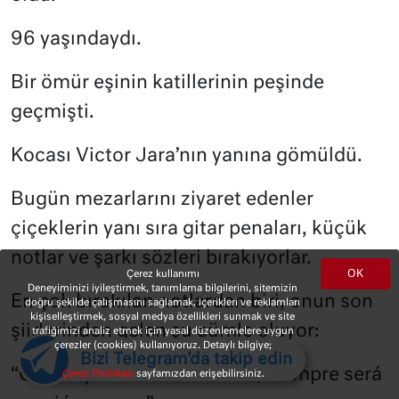
96 yaşındaydı.
Bir ömür eşinin katillerinin peşinde
geçmişti.
Kocası Victor Jara’nın yanına gömüldü.
Bugün mezarlarını ziyaret edenler
çiçeklerin yanı sıra gitar penaları, küçük
notlar ve şarkı sözleri bırakıyorlar.
OK
Çerez kullanımı
Deneyiminizi iyileştirmek, tanımlama bilgilerini, sitemizin
En çok bırakılan notlardan biri, onun son
doğru şekilde çalışmasını sağlamak, içerikleri ve reklamları
kişiselleştirmek, sosyal medya özellikleri sunmak ve site
şiirlerinden gelen şu cümle oluyor:
trafiğimizi analiz etmek için yasal düzenlemelere uygun
çerezler (cookies) kullanıyoruz. Detaylı bilgiye;
Bizi Telegram'da takip edin
“Canto que ha sido valiente, siempre será
Çerez Politikası
sayfamızdan erişebilirsiniz.