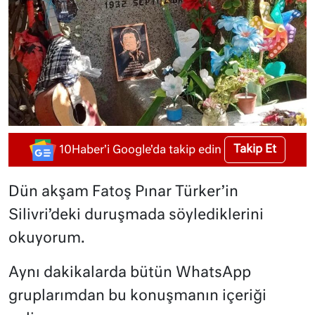
Takip Et
10Haber'i Google'da takip edin
Dün akşam Fatoş Pınar Türker’in
Silivri’deki duruşmada söylediklerini
okuyorum.
Aynı dakikalarda bütün WhatsApp
gruplarımdan bu konuşmanın içeriği