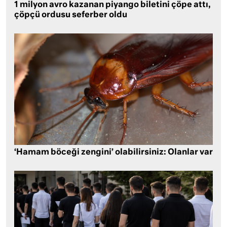
1 milyon avro kazanan piyango biletini çöpe attı,
çöpçü ordusu seferber oldu
‘Hamam böceği zengini’ olabilirsiniz: Olanlar var