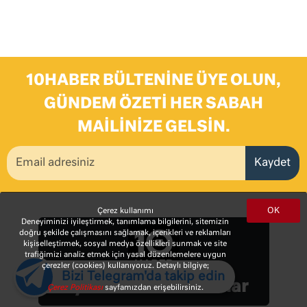
10HABER BÜLTENINE ÜYE OLUN,
GÜNDEM ÖZETI HER SABAH
MAILINIZE GELSIN.
Kaydet
OK
Çerez kullanımı
Deneyiminizi iyileştirmek, tanımlama bilgilerini, sitemizin
doğru şekilde çalışmasını sağlamak, içerikleri ve reklamları
kişiselleştirmek, sosyal medya özellikleri sunmak ve site
trafiğimizi analiz etmek için yasal düzenlemelere uygun
çerezler (cookies) kullanıyoruz. Detaylı bilgiye;
Bizi Telegram'da takip edin
Oyunlar ve Bulmacalar
Çerez Politikası
sayfamızdan erişebilirsiniz.