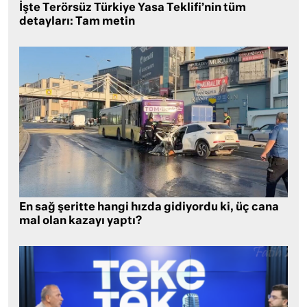
İşte Terörsüz Türkiye Yasa Teklifi’nin tüm
detayları: Tam metin
En sağ şeritte hangi hızda gidiyordu ki, üç cana
mal olan kazayı yaptı?