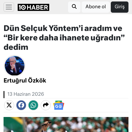
Abone ol
Giriş
Dün Selçuk Yöntem’i aradım ve
“Bir kere daha ihanete uğradın”
dedim
Ertuğrul Özkök
13 Haziran 2026