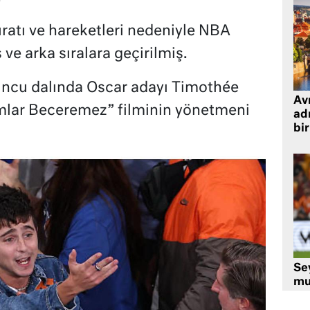
üratı ve hareketleri nedeniyle NBA
ve arka sıralara geçirilmiş.
Oyuncu dalında Oscar adayı Timothée
Avr
lar Beceremez” filminin yönetmeni
adr
bir
Se
mu