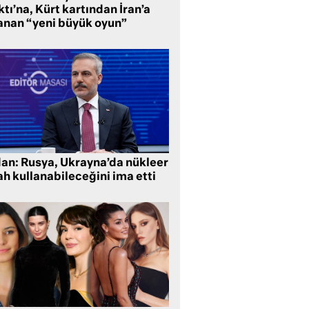
tı’na, Kürt kartından İran’a
anan “yeni büyük oyun”
dan: Rusya, Ukrayna’da nükleer
ah kullanabileceğini ima etti