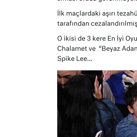
İlk maçlardaki aşırı tezah
tarafından cezalandırılmış 
O ikisi de 3 kere En İyi 
Chalamet ve
“Beyaz Adam
Spike Lee…