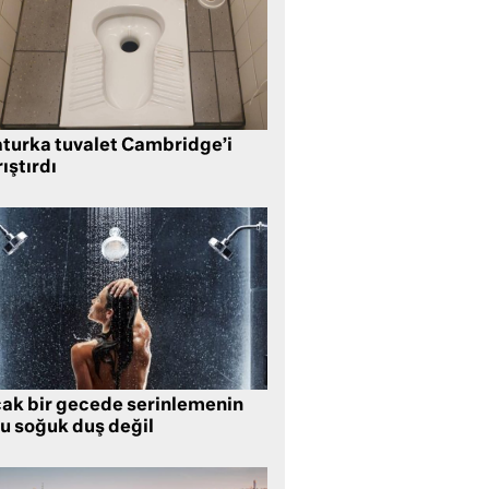
aturka tuvalet Cambridge’i
ıştırdı
cak bir gecede serinlemenin
lu soğuk duş değil