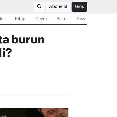
Abone ol
Giriş
ler
Kitap
Çevre
Bilim
Gezi
ta burun
di?