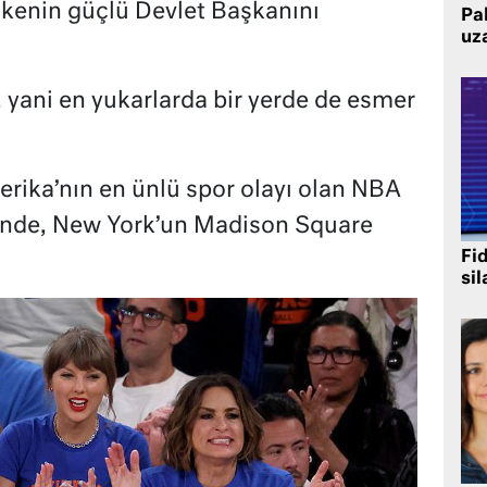
kenin güçlü Devlet Başkanını
Pak
uz
, yani en yukarlarda bir yerde de esmer
erika’nın en ünlü spor olayı olan NBA
nde, New York’un Madison Square
Fi
sil