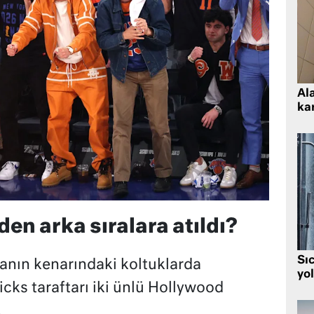
Al
kar
den arka sıralara atıldı?
Sı
anın kenarındaki koltuklarda
yo
ks taraftarı iki ünlü Hollywood
.