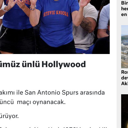
Bir
he
en
ümüz ünlü Hollywood
Ro
de
Ak
akımı ile San Antonio Spurs arasında
düncü
maçı oynanacak.
ürüyor.