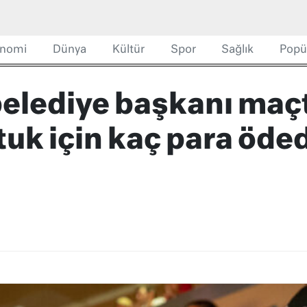
nomi
Dünya
Kültür
Spor
Sağlık
Popü
elediye başkanı maç
uk için kaç para öde