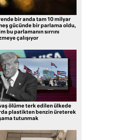
rende bir anda tam 10 milyar
neş gücünde bir parlama oldu,
im bu parlamanın sırrını
zmeye çalışıyor
vaş ölüme terk edilen ülkede
rda plastikten benzin üreterek
şama tutunmak