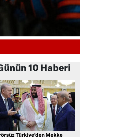
Günün 10 Haberi
rörsüz Türkiye’den Mekke