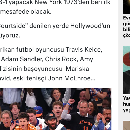
3-1 yapacak New York 1973’den beri ilk
 mesafede olacak.
Ev
gü
Courtside” denilen yerde Hollywood’un
bil
üyoruz.
çö
erikan futbol oyuncusu Travis Kelce,
, Adam Sandler, Chris Rock, Amy
izisinin başoyuncusu
Mariska
David, eski tenisçi John McEnroe…
Ya
hu
ya