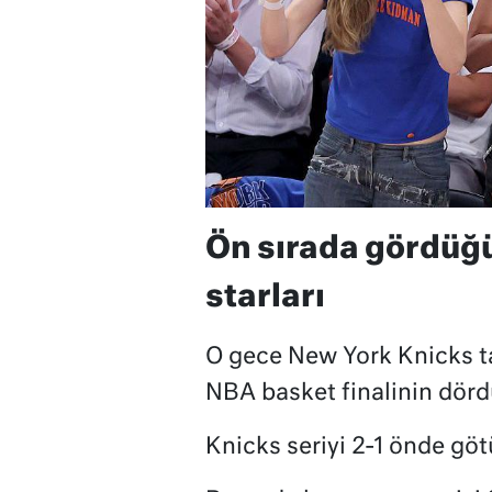
Ön sırada gördüğ
starları
O gece New York Knicks t
NBA basket finalinin dör
Knicks seriyi 2-1 önde göt