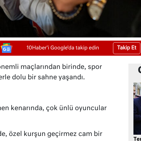
Takip Et
10Haber'i Google'da takip edin
 önemli maçlarından birinde, spor
erle dolu bir sahne yaşandı.
men kenarında, çok ünlü oyuncular
de, özel kurşun geçirmez cam bir
Te