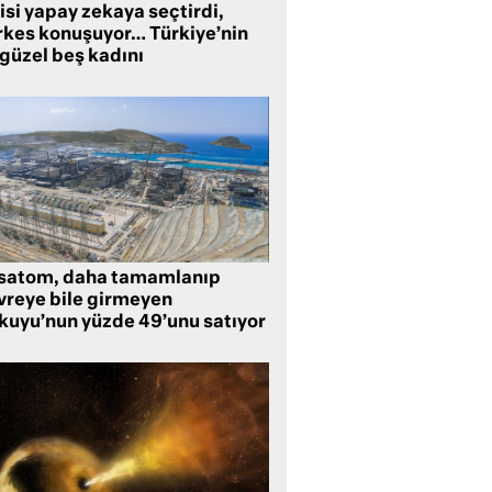
isi yapay zekaya seçtirdi,
rkes konuşuyor… Türkiye’nin
 güzel beş kadını
satom, daha tamamlanıp
vreye bile girmeyen
kuyu’nun yüzde 49’unu satıyor