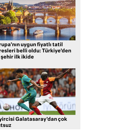
upa’nın uygun fiyatlı tatil
esleri belli oldu: Türkiye’den
 şehir ilk ikide
yircisi Galatasaray’dan çok
tsuz