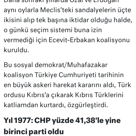
Daha sonraki yıllarda Özal ve Erdoğan
aynı oylarla Meclis’teki sandalyelerin üçte
ikisini alıp tek başına iktidar olduğu halde,
o günkü seçim sistemi buna izin
vermediği için Ecevit-Erbakan koalisyonu
kuruldu.
Bu sosyal demokrat/Muhafazakar
koalisyon Türkiye Cumhuriyeti tarihinin
en büyük askeri harekat kararını aldı, Türk
ordusu Kıbrıs’a çıkarak Kıbrıs Türklerini
katliamdan kurtardı, özgürleştirdi.
Yıl 1977: CHP yüzde 41,38’le yine
birinci parti oldu