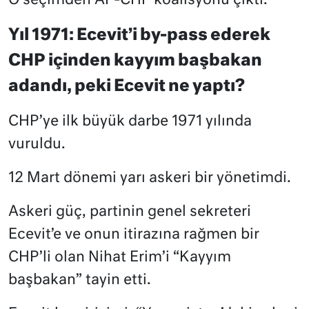
O seçimden AP-CHP koalisyonu çıktı.
Yıl 1971: Ecevit’i by-pass ederek
CHP içinden kayyım başbakan
adandı, peki Ecevit ne yaptı?
CHP’ye ilk büyük darbe 1971 yılında
vuruldu.
12 Mart dönemi yarı askeri bir yönetimdi.
Askeri güç, partinin genel sekreteri
Ecevit’e ve onun itirazına rağmen bir
CHP’li olan Nihat Erim’i “Kayyım
başbakan” tayin etti.