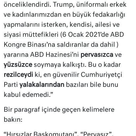
önceliklendirdi. Trump, üniformalı erkek
ve kadınlarımızdan en büyük fedakarlığı
yapmalarını isterken, kendisi, ailesi ve
siyasi müttefikleri (6 Ocak 2021’de ABD
Kongre Binası’na saldıranlar da dahil )
yararına ABD Hazinesi’ni
pervasızca
ve
yüzsüzce
soymaya kalkıştı. Bu o kadar
rezilceydi
ki, en güvenilir Cumhuriyetçi
Parti
yalakalarından
bazıları bile bunu
kabul edemedi.”
Bir paragraf içinde geçen kelimelere
bakın:
“Hırsızlar Başkomutanı”, “Pervasız”,