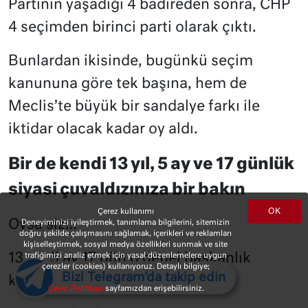
Partinin yaşadığı 4 badireden sonra, CHP
4 seçimden birinci parti olarak çıktı.
Bunlardan ikisinde, bugünkü seçim
kanununa göre tek başına, hem de
Meclis’te büyük bir sandalye farkı ile
iktidar olacak kadar oy aldı.
Bir de kendi 13 yıl, 5 ay ve 17 günlük
siyasi çuvaldızınıza bir bakın
OK
Çerez kullanımı
Oysa siz…
Deneyiminizi iyileştirmek, tanımlama bilgilerini, sitemizin
doğru şekilde çalışmasını sağlamak, içerikleri ve reklamları
kişiselleştirmek, sosyal medya özellikleri sunmak ve site
trafiğimizi analiz etmek için yasal düzenlemelere uygun
13 yıl, 5 ay 17 gün o genel başkanlık
çerezler (cookies) kullanıyoruz. Detaylı bilgiye;
Bizi Telegram'da takip edin
koltuğunda kaldınız.
Çerez Politikası
sayfamızdan erişebilirsiniz.