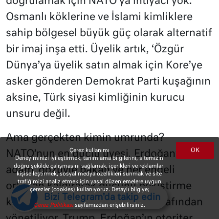
doğrulamak için NATO’ya ihtiyacı yok.
Osmanlı köklerine ve İslami kimliklere
sahip bölgesel büyük güç olarak alternatif
bir imaj inşa etti. Üyelik artık, ‘Özgür
Dünya’ya üyelik satın almak için Kore’ye
asker gönderen Demokrat Parti kuşağının
aksine, Türk siyasi kimliğinin kurucu
unsuru değil.
Ama gerçekten kimin umrunda?
OK
Çerez kullanımı
NATO’nun en güçlü üyesi, Erdoğan’a ‘sert
Deneyiminizi iyileştirmek, tanımlama bilgilerini, sitemizin
doğru şekilde çalışmasını sağlamak, içerikleri ve reklamları
adam’ gözüyle bakan ve her engeli
kişiselleştirmek, sosyal medya özellikleri sunmak ve site
trafiğimizi analiz etmek için yasal düzenlemelere uygun
ortadan kaldırarak gücünü pekiştirme
çerezler (cookies) kullanıyoruz. Detaylı bilgiye;
Bizi Telegram'da takip edin
kolaylığına imrenen bir adam tarafından
Çerez Politikası
sayfamızdan erişebilirsiniz.
yönetiliyor. Trump, Erdoğan’ın otoriter