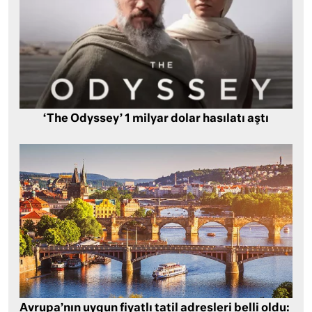
‘The Odyssey’ 1 milyar dolar hasılatı aştı
Avrupa’nın uygun fiyatlı tatil adresleri belli oldu: