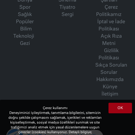
Dünya
Sinema
Şartları
Spor
Tiyatro
Çerez
Sağlık
Sergi
Politikamız
Popüler
İptal ve İade
Bilim
Politikası
Teknoloji
Açık Rıza
Gezi
Metni
Gizlilik
Politikası
Sıkça Sorulan
Sorular
Hakkımızda
Künye
İletişim
OK
Çerez kullanımı
Deneyiminizi iyileştirmek, tanımlama bilgilerini, sitemizin
İsmet Berkan Yazıları
doğru şekilde çalışmasını sağlamak, içerikleri ve reklamları
Ertuğrul Özkök Yazıları
kişiselleştirmek, sosyal medya özellikleri sunmak ve site
trafiğimizi analiz etmek için yasal düzenlemelere uygun
Haftalık Gazete
çerezler (cookies) kullanıyoruz. Detaylı bilgiye;