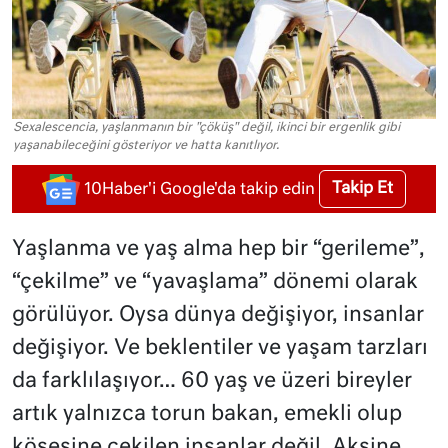
Sexalescencia, yaşlanmanın bir "çöküş" değil, ikinci bir ergenlik gibi
yaşanabileceğini gösteriyor ve hatta kanıtlıyor.
Takip Et
10Haber'i Google'da takip edin
Yaşlanma ve yaş alma hep bir “gerileme”,
“çekilme” ve “yavaşlama” dönemi olarak
görülüyor. Oysa dünya değişiyor, insanlar
değişiyor. Ve beklentiler ve yaşam tarzları
da farklılaşıyor… 60 yaş ve üzeri bireyler
artık yalnızca torun bakan, emekli olup
köşesine çekilen insanlar değil. Aksine