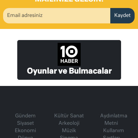
Kaydet
Oyunlar ve Bulmacalar
Gündem
Kültür Sanat
Aydınlatma
Siyaset
Arkeoloji
Metni
Ekonomi
Müzik
Kullanım