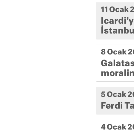
11 Ocak 
Icardi’y
İstanbu
8 Ocak 
Galatas
morali
5 Ocak 
Ferdi T
4 Ocak 