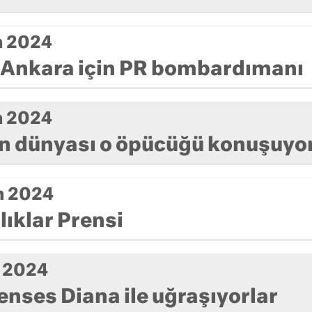
m 2024
Ankara için PR bombardımanı
m 2024
n dünyası o öpücüğü konuşuyo
m 2024
ıklar Prensi
 2024
enses Diana ile uğraşıyorlar