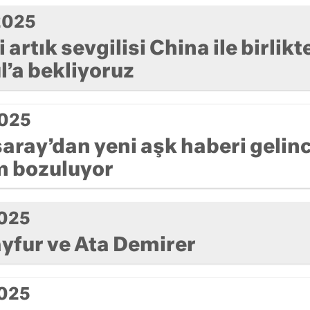
2025
i artık sevgilisi China ile birlikt
l’a bekliyoruz
2025
aray’dan yeni aşk haberi gelin
m bozuluyor
2025
ayfur ve Ata Demirer
2025