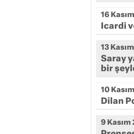
16 Kası
Icardi 
13 Kası
Saray y
bir şeyl
10 Kası
Dilan P
9 Kasım