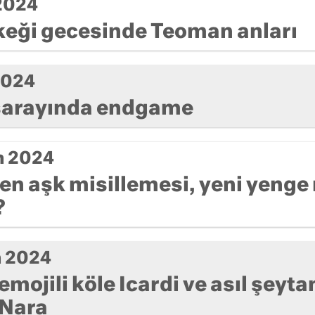
 2024
rkeği gecesinde Teoman anları
 2024
 sarayında endgame
m 2024
den aşk misillemesi, yeni yenge
?
m 2024
mojili köle Icardi ve asıl şeyta
Nara