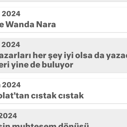
m 2024
ve Wanda Nara
m 2024
azarları her şey iyi olsa da yaz
eri yine de buluyor
m 2024
olat’tan cıstak cıstak
 2024