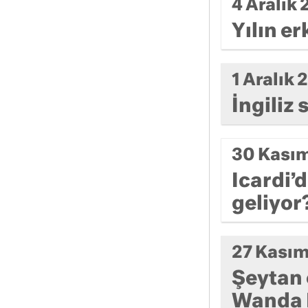
4 Aralık
Yılın e
1 Aralık
İngiliz
30 Kası
Icardi’
geliyor
27 Kası
Şeytan e
Wanda 