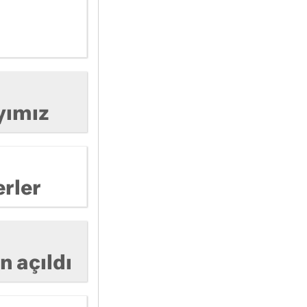
yımız
rler
n açıldı