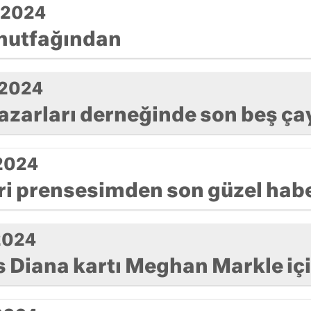
k 2024
 mutfağından
k 2024
azarları derneğinde son beş ça
 2024
ri prensesimden son güzel habe
 2024
 Diana kartı Meghan Markle içi