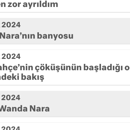
en zor ayrıldım
k 2024
Nara’nın banyosu
k 2024
hçe’nin çöküşünün başladığı o
deki bakış
k 2024
 Wanda Nara
k 2024