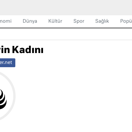
nomi
Dünya
Kültür
Spor
Sağlık
Popü
in Kadını
r.net