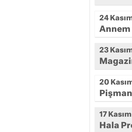
24 Kası
Annem 
23 Kası
Magazi
20 Kası
Pişmanl
17 Kasım
Hala Pr