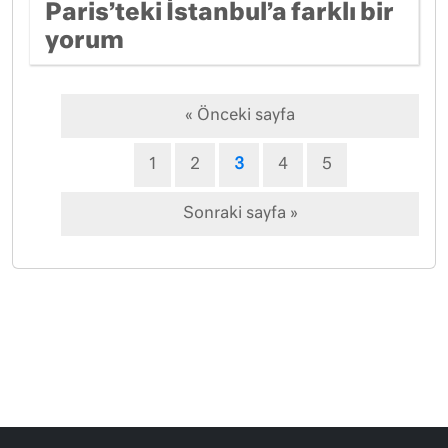
Paris’teki İstanbul’a farklı bir
yorum
« Önceki sayfa
1
2
3
4
5
Sonraki sayfa »