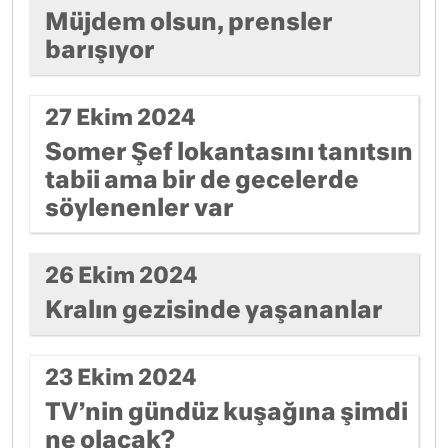
Müjdem olsun, prensler
barışıyor
27 Ekim 2024
Somer Şef lokantasını tanıtsın
tabii ama bir de gecelerde
söylenenler var
26 Ekim 2024
Kralın gezisinde yaşananlar
23 Ekim 2024
TV’nin gündüz kuşağına şimdi
ne olacak?