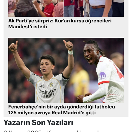
Ak Parti’ye sürpriz: Kur’an kursu öğrencileri
Manifest’i istedi
Fenerbahçe’nin bir ayda gönderdiği futbolcu
125 milyon avroya Real Madrid’e gitti
Yazarın Son Yazıları