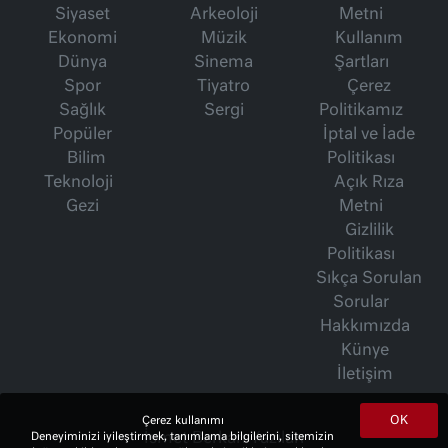
Siyaset
Arkeoloji
Metni
Ekonomi
Müzik
Kullanım
Dünya
Sinema
Şartları
Spor
Tiyatro
Çerez
Sağlık
Sergi
Politikamız
Popüler
İptal ve İade
Bilim
Politikası
Teknoloji
Açık Rıza
Gezi
Metni
Gizlilik
Politikası
Sıkça Sorulan
Sorular
Hakkımızda
Künye
İletişim
OK
Çerez kullanımı
İsmet Berkan Yazıları
Deneyiminizi iyileştirmek, tanımlama bilgilerini, sitemizin