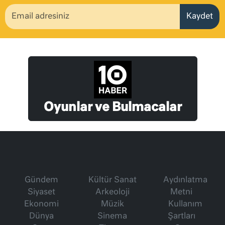
Kaydet
Oyunlar ve Bulmacalar
Gündem
Kültür Sanat
Aydınlatma
Siyaset
Arkeoloji
Metni
Ekonomi
Müzik
Kullanım
Dünya
Sinema
Şartları