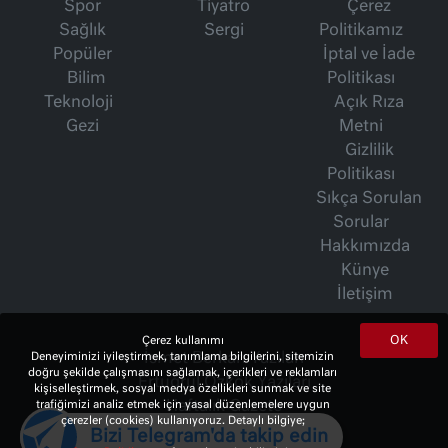
Spor
Tiyatro
Çerez
Sağlık
Sergi
Politikamız
Popüler
İptal ve İade
Bilim
Politikası
Teknoloji
Açık Rıza
Gezi
Metni
Gizlilik
Politikası
Sıkça Sorulan
Sorular
Hakkımızda
Künye
İletişim
OK
Çerez kullanımı
Deneyiminizi iyileştirmek, tanımlama bilgilerini, sitemizin
İsmet Berkan Yazıları
doğru şekilde çalışmasını sağlamak, içerikleri ve reklamları
Ertuğrul Özkök Yazıları
kişiselleştirmek, sosyal medya özellikleri sunmak ve site
trafiğimizi analiz etmek için yasal düzenlemelere uygun
Haftalık Gazete
çerezler (cookies) kullanıyoruz. Detaylı bilgiye;
Bizi Telegram'da takip edin