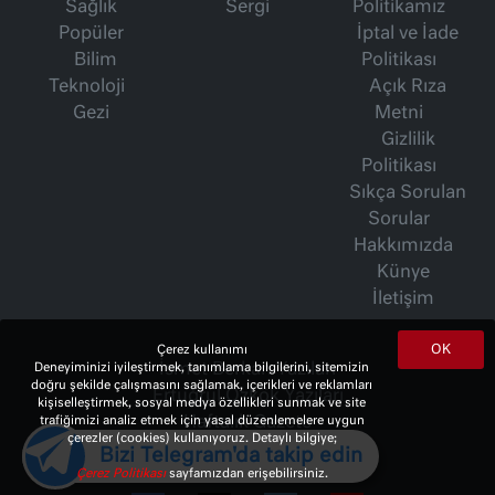
Sağlık
Sergi
Politikamız
Popüler
İptal ve İade
Bilim
Politikası
Teknoloji
Açık Rıza
Gezi
Metni
Gizlilik
Politikası
Sıkça Sorulan
Sorular
Hakkımızda
Künye
İletişim
OK
Çerez kullanımı
Deneyiminizi iyileştirmek, tanımlama bilgilerini, sitemizin
İsmet Berkan Yazıları
doğru şekilde çalışmasını sağlamak, içerikleri ve reklamları
Ertuğrul Özkök Yazıları
kişiselleştirmek, sosyal medya özellikleri sunmak ve site
trafiğimizi analiz etmek için yasal düzenlemelere uygun
Haftalık Gazete
çerezler (cookies) kullanıyoruz. Detaylı bilgiye;
Bizi Telegram'da takip edin
Çerez Politikası
sayfamızdan erişebilirsiniz.