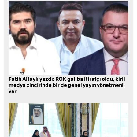
Fatih Altaylı yazdı: ROK galiba itirafçı oldu, kirli
medya zincirinde bir de genel yayın yönetmeni
var