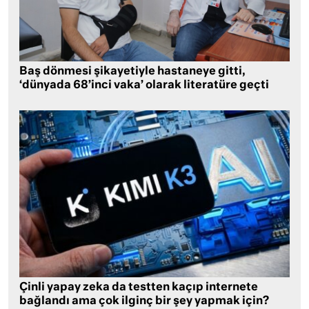
Baş dönmesi şikayetiyle hastaneye gitti,
‘dünyada 68’inci vaka’ olarak literatüre geçti
Çinli yapay zeka da testten kaçıp internete
bağlandı ama çok ilginç bir şey yapmak için?