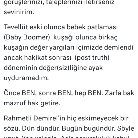
görüşlerinizi, taleplerinizi iletirseniz
sevinirim.
Tevellüt eski olunca bebek patlaması
(Baby Boomer)
kuşağı olunca birkaç
kuşağın değer yargıları içimizde demlendi
ancak hakikat sonrası
(post truth)
döneminin değer(siz)liğine ayak
uyduramadım.
Önce BEN, sonra BEN, hep BEN. Zarfa bak
mazruf hak getire.
Rahmetli Demirel’in hiç eskimeyecek bir
sözü. Dün dündür. Bugün bugündür. Söyle