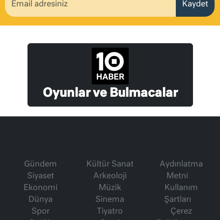
Kaydet
Oyunlar ve Bulmacalar
Gündem
Kültür Sanat
Aydınlatma
Siyaset
Arkeoloji
Metni
Ekonomi
Müzik
Kullanım
Dünya
Sinema
Şartları
Spor
Tiyatro
Çerez