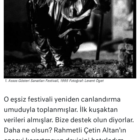
1.⁠ ⁠Assos Gösteri Sanatları Festivali, 1995 Fotoğraf: Levent Öget
O eşsiz festivali yeniden canlandırma
umuduyla toplanmışlar. İlk kuşaktan
verileri almışlar. Bize destek olun diyorlar.
Daha ne olsun? Rahmetli Çetin Altan’ın