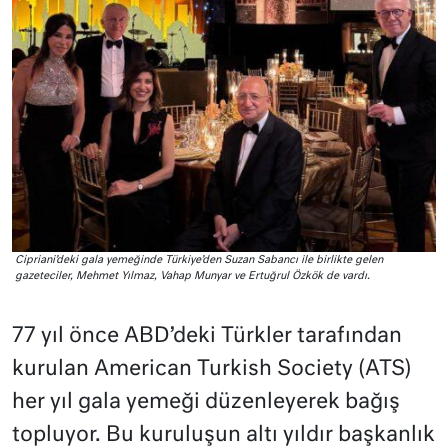
Cipriani’deki gala yemeğinde Türkiye’den Suzan Sabancı ile birlikte gelen
gazeteciler, Mehmet Yılmaz, Vahap Munyar ve Ertuğrul Özkök de vardı.
77 yıl önce ABD’deki Türkler tarafından
kurulan American Turkish Society (ATS)
her yıl gala yemeği düzenleyerek bağış
topluyor. Bu kuruluşun altı yıldır başkanlık