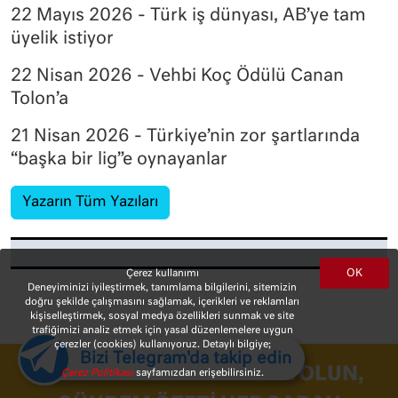
22 Mayıs 2026 - Türk iş dünyası, AB’ye tam
üyelik istiyor
22 Nisan 2026 - Vehbi Koç Ödülü Canan
Tolon’a
21 Nisan 2026 - Türkiye’nin zor şartlarında
“başka bir lig”e oynayanlar
Yazarın Tüm Yazıları
OK
Çerez kullanımı
Deneyiminizi iyileştirmek, tanımlama bilgilerini, sitemizin
doğru şekilde çalışmasını sağlamak, içerikleri ve reklamları
kişiselleştirmek, sosyal medya özellikleri sunmak ve site
trafiğimizi analiz etmek için yasal düzenlemelere uygun
çerezler (cookies) kullanıyoruz. Detaylı bilgiye;
Bizi Telegram'da takip edin
10HABER BÜLTENINE ÜYE OLUN,
Çerez Politikası
sayfamızdan erişebilirsiniz.