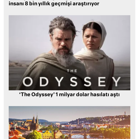
insanı 8 bin yıllık geçmişi araştırıyor
‘The Odyssey’ 1 milyar dolar hasılatı aştı