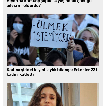
Afyon’da korkunç şüphe: 4 yaşındaki çocuğu
ailesi mi öldürdü?
Kadına şiddette yedi aylık bilanço: Erkekler 231
kadını katletti