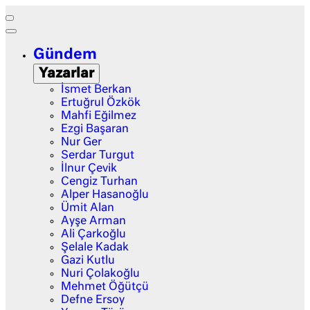
Gündem
Yazarlar
İsmet Berkan
Ertuğrul Özkök
Mahfi Eğilmez
Ezgi Başaran
Nur Ger
Serdar Turgut
İlnur Çevik
Cengiz Turhan
Alper Hasanoğlu
Ümit Alan
Ayşe Arman
Ali Çarkoğlu
Şelale Kadak
Gazi Kutlu
Nuri Çolakoğlu
Mehmet Öğütçü
Defne Ersoy