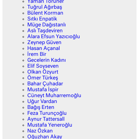
Yaman Törüner
Tuğrul Ağırbaş
Bülent Korman
Sıtkı Enpatik
Müge Dağıstanlı
Aslı Taşdeviren
Alara Efsun Yazıcıoğlu
Zeynep Güven
Hasan Açanal
İrem Bir
Gecelerin Kadını
Elif Soyseven
Olkan Özyurt
Ömer Türkeş
Bahar Çuhadar
Mustafa İspir
Cüneyt Muharremoğlu
Uğur Vardan
Bağış Erten
Feza Turunçoğlu
Aynur Tattersall
Mustafa Yeneroğlu
Naz Özkan
Oğuzhan Akay