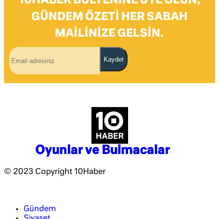
10HABER BÜLTENINE ÜYE OLUN,
GÜNDEM ÖZETI HER SABAH
MAILINIZE GELSIN.
Kaydet
Oyunlar ve Bulmacalar
© 2023 Copyright 10Haber
Gündem
Siyaset