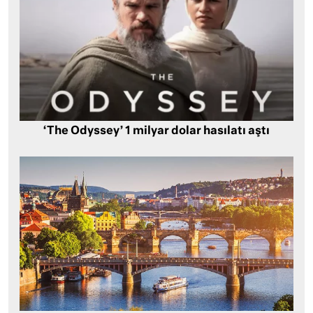
‘The Odyssey’ 1 milyar dolar hasılatı aştı