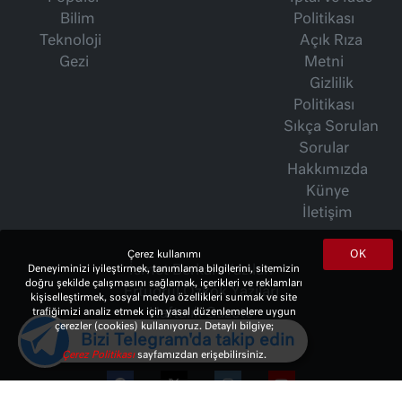
Bilim
Politikası
Teknoloji
Açık Rıza
Gezi
Metni
Gizlilik
Politikası
Sıkça Sorulan
Sorular
Hakkımızda
Künye
İletişim
OK
Çerez kullanımı
Deneyiminizi iyileştirmek, tanımlama bilgilerini, sitemizin
İsmet Berkan Yazıları
doğru şekilde çalışmasını sağlamak, içerikleri ve reklamları
Ertuğrul Özkök Yazıları
kişiselleştirmek, sosyal medya özellikleri sunmak ve site
trafiğimizi analiz etmek için yasal düzenlemelere uygun
Haftalık Gazete
çerezler (cookies) kullanıyoruz. Detaylı bilgiye;
Bizi Telegram'da takip edin
Çerez Politikası
sayfamızdan erişebilirsiniz.