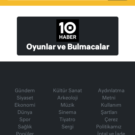
Oyunlar ve Bulmacalar
Gündem
Kültür Sanat
Aydınlatma
Siyaset
Arkeoloji
Metni
Ekonomi
Müzik
Kullanım
Dünya
Sinema
Şartları
Spor
Tiyatro
Çerez
Sağlık
Sergi
Politikamız
Popüler
İptal ve İade