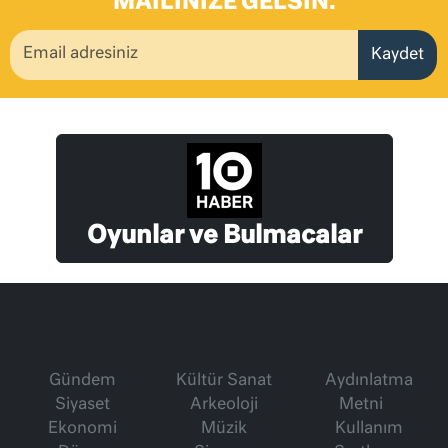
MAILINIZE GELSIN.
Kaydet
Oyunlar ve Bulmacalar
Gündem
Kültür Sanat
Aydınlatma
Siyaset
Arkeoloji
Metni
Ekonomi
Müzik
Kullanım