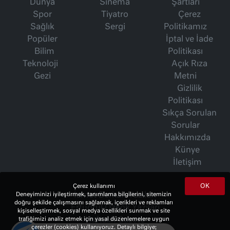
Dünya
Sinema
Şartları
Spor
Tiyatro
Çerez
Sağlık
Sergi
Politikamız
Popüler
İptal ve İade
Bilim
Politikası
Teknoloji
Açık Rıza
Gezi
Metni
Gizlilik
Politikası
Sıkça Sorulan
Sorular
Hakkımızda
Künye
İletişim
OK
Çerez kullanımı
İsmet Berkan Yazıları
Deneyiminizi iyileştirmek, tanımlama bilgilerini, sitemizin
doğru şekilde çalışmasını sağlamak, içerikleri ve reklamları
Ertuğrul Özkök Yazıları
kişiselleştirmek, sosyal medya özellikleri sunmak ve site
Haftalık Gazete
trafiğimizi analiz etmek için yasal düzenlemelere uygun
çerezler (cookies) kullanıyoruz. Detaylı bilgiye;