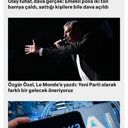
Olay tuhaf, dava gerçek: Emekli polis iki ton
bamya çaldı, sattığı kişilere bile dava açıldı
Özgür Özel, Le Monde’a yazdı: Yeni Parti olarak
farklı bir gelecek öneriyoruz