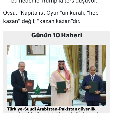
bu nedenle Trump’la ters düşüyor.
Oysa, “Kapitalist Oyun”un kuralı, “hep
kazan” değil; “kazan kazan”dır.
Günün 10 Haberi
Türkiye-Suudi Arabistan-Pakistan güvenlik