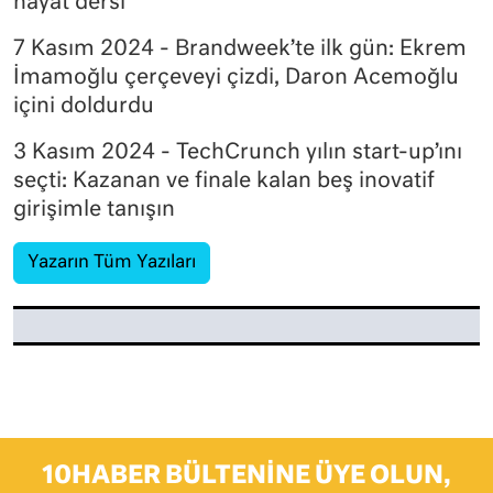
hayat dersi
7 Kasım 2024 - Brandweek’te ilk gün: Ekrem
İmamoğlu çerçeveyi çizdi, Daron Acemoğlu
içini doldurdu
3 Kasım 2024 - TechCrunch yılın start-up’ını
seçti: Kazanan ve finale kalan beş inovatif
girişimle tanışın
Yazarın Tüm Yazıları
10HABER BÜLTENINE ÜYE OLUN,