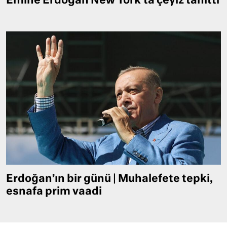
Emine Erdoğan New York’ta çeyiz tanıttı
Erdoğan’ın bir günü | Muhalefete tepki,
esnafa prim vaadi