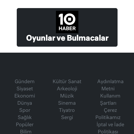
Oyunlar ve Bulmacalar
Gündem
Kültür Sanat
Aydınlatma
Siyaset
Arkeoloji
Metni
Ekonomi
Müzik
Kullanım
Dünya
Sinema
Şartları
Spor
Tiyatro
Çerez
Sağlık
Sergi
Politikamız
Popüler
İptal ve İade
Bilim
Politikası