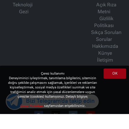
Teknoloji
Açık Rıza
Gezi
Metni
Gizlilik
Politikası
Sıkça Sorulan
Sorular
Hakkımızda
Künye
İletişim
OK
Çerez kullanımı
İsmet Berkan Yazıları
Deneyiminizi iyileştirmek, tanımlama bilgilerini, sitemizin
doğru şekilde çalışmasını sağlamak, içerikleri ve reklamları
Ertuğrul Özkök Yazıları
kişiselleştirmek, sosyal medya özellikleri sunmak ve site
Haftalık Gazete
trafiğimizi analiz etmek için yasal düzenlemelere uygun
çerezler (cookies) kullanıyoruz. Detaylı bilgiye;
Bizi Telegram'da takip edin
Çerez Politikası
sayfamızdan erişebilirsiniz.
© 2023 Copyright:
10Haber