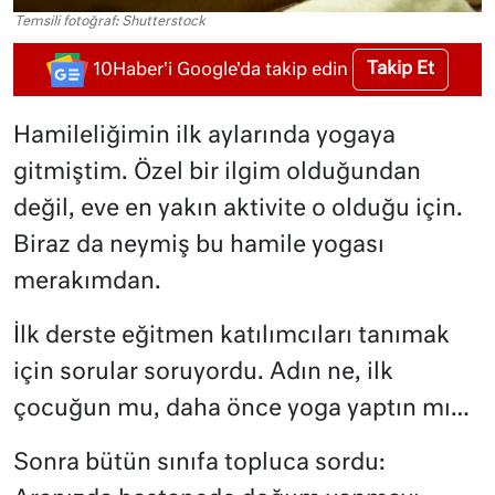
Temsili fotoğraf: Shutterstock
Takip Et
10Haber'i Google'da takip edin
Hamileliğimin ilk aylarında yogaya
gitmiştim. Özel bir ilgim olduğundan
değil, eve en yakın aktivite o olduğu için.
Biraz da neymiş bu hamile yogası
merakımdan.
İlk derste eğitmen katılımcıları tanımak
için sorular soruyordu. Adın ne, ilk
çocuğun mu, daha önce yoga yaptın mı…
Sonra bütün sınıfa topluca sordu: