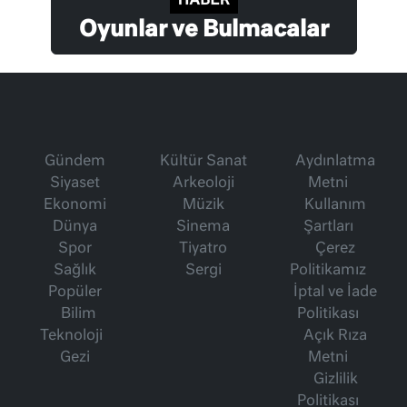
Oyunlar ve Bulmacalar
Gündem
Kültür Sanat
Aydınlatma
Siyaset
Arkeoloji
Metni
Ekonomi
Müzik
Kullanım
Dünya
Sinema
Şartları
Spor
Tiyatro
Çerez
Sağlık
Sergi
Politikamız
Popüler
İptal ve İade
Bilim
Politikası
Teknoloji
Açık Rıza
Gezi
Metni
Gizlilik
Politikası