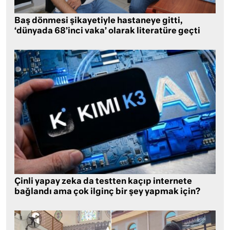
Baş dönmesi şikayetiyle hastaneye gitti,
‘dünyada 68’inci vaka’ olarak literatüre geçti
Çinli yapay zeka da testten kaçıp internete
bağlandı ama çok ilginç bir şey yapmak için?