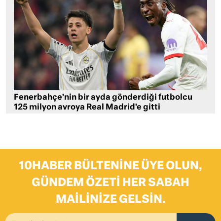
Fenerbahçe’nin bir ayda gönderdiği futbolcu
125 milyon avroya Real Madrid’e gitti
10HABER BÜLTENINE ÜYE OLUN,
GÜNDEM ÖZETI HER SABAH
MAILINIZE GELSIN.