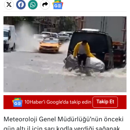
Takip Et
10Haber'i Google'da takip edin
Meteoroloji Genel Müdürlüğü’nün önceki
gün altı il için sarı kodla verdiği sağanak