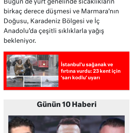
Bugün de yurt genelinde sıcaklıkların
birkaç derece düşmesi ve Marmara’nın
Doğusu, Karadeniz Bölgesi ve İç
Anadolu’da çeşitli sıklıklarla yağış
bekleniyor.
İstanbul’u sağanak ve
fırtına vurdu: 23 kent için
‘sarı kodlu’ uyarı
Günün 10 Haberi