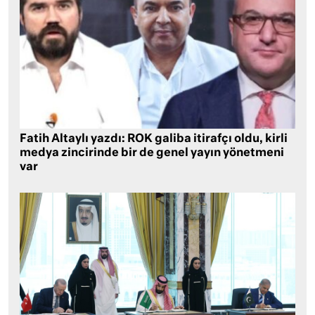
Fatih Altaylı yazdı: ROK galiba itirafçı oldu, kirli
medya zincirinde bir de genel yayın yönetmeni
var