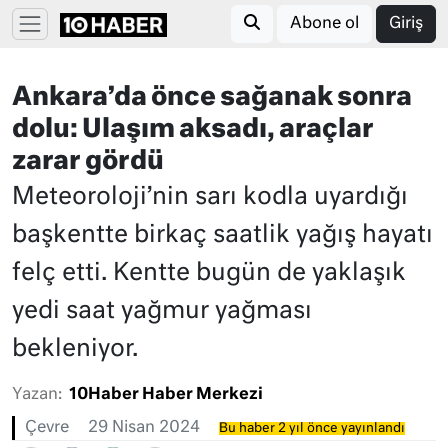
Abone ol
Giriş
Ankara’da önce sağanak sonra
dolu: Ulaşım aksadı, araçlar
zarar gördü
Meteoroloji’nin sarı kodla uyardığı
başkentte birkaç saatlik yağış hayatı
felç etti. Kentte bugün de yaklaşık
yedi saat yağmur yağması
bekleniyor.
Yazan:
10Haber Haber Merkezi
Çevre
29 Nisan 2024
Bu haber 2 yıl önce yayınlandı